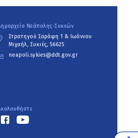
Δημαρχείο Νεάπολης-Συκεών
Στρατηγού Σαράφη 1 & Ιωάννου
Μιχαήλ, Συκιές, 56625
neapoli.sykies@ddt.gov.gr
Ακολουθήστε