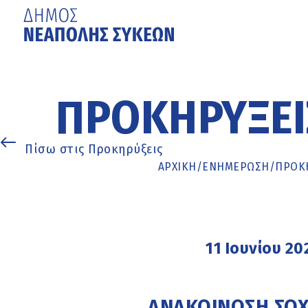
Μετάβαση
στο
κυρίως
ΠΡΟΚΗΡΎΞΕΙ
περιεχόμενο
Πίσω στις Προκηρύξεις
ΑΡΧΙΚΉ
/
ΕΝΗΜΈΡΩΣΗ
/
ΠΡΟΚΗ
11 Ιουνίου 20
ΑΝΑΚΟΙΝΩΣΗ ΣΟΧ