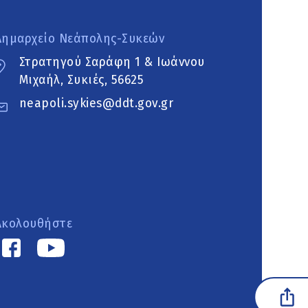
Δημαρχείο Νεάπολης-Συκεών
Στρατηγού Σαράφη 1 & Ιωάννου
Μιχαήλ, Συκιές, 56625
neapoli.sykies@ddt.gov.gr
Ακολουθήστε