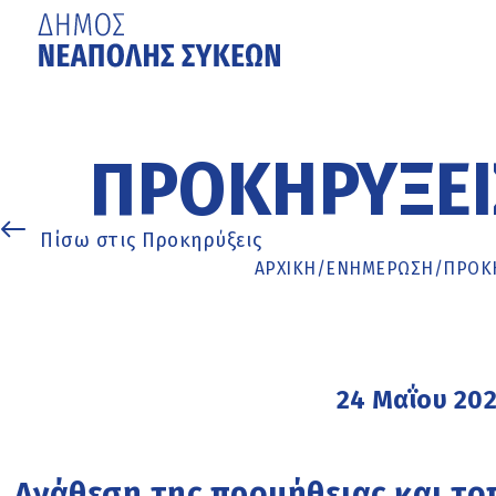
Μετάβαση
στο
κυρίως
ΠΡΟΚΗΡΎΞΕΙ
περιεχόμενο
Πίσω στις Προκηρύξεις
ΑΡΧΙΚΉ
/
ΕΝΗΜΈΡΩΣΗ
/
ΠΡΟΚΗ
24 Μαΐου 20
Ανάθεση της προμήθειας και τ