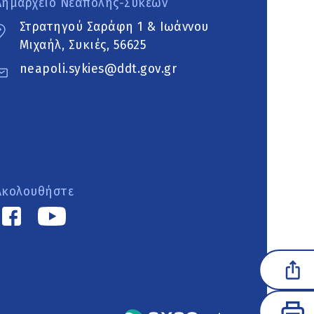
Δημαρχείο Νεάπολης-Συκεών
Στρατηγού Σαράφη 1 & Ιωάννου
Μιχαήλ, Συκιές, 56625
neapoli.sykies@ddt.gov.gr
Ακολουθήστε