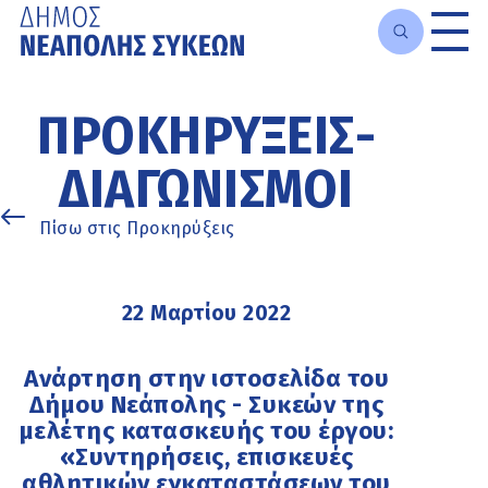
Μετάβαση
στο
ΠΡΟΚΗΡΎΞΕΙΣ-
κυρίως
περιεχόμενο
ΔΙΑΓΩΝΙΣΜΟΊ
Πίσω στις Προκηρύξεις
22 Μαρτίου 2022
Ανάρτηση στην ιστοσελίδα του
Δήμου Νεάπολης - Συκεών της
μελέτης κατασκευής του έργου:
«Συντηρήσεις, επισκευές
αθλητικών εγκαταστάσεων του