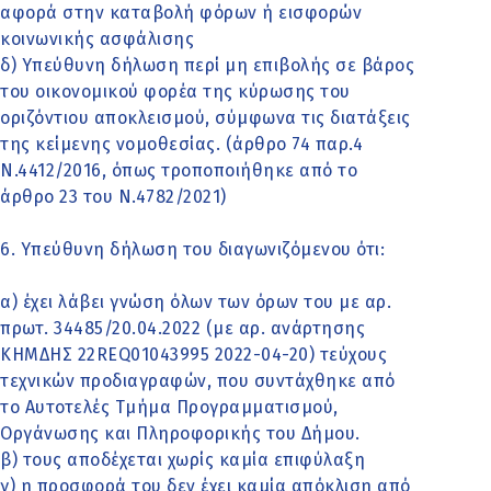
αφορά στην καταβολή φόρων ή εισφορών
κοινωνικής ασφάλισης
δ) Υπεύθυνη δήλωση περί μη επιβολής σε βάρος
του οικονομικού φορέα της κύρωσης του
οριζόντιου αποκλεισμού, σύμφωνα τις διατάξεις
της κείμενης νομοθεσίας. (άρθρο 74 παρ.4
Ν.4412/2016, όπως τροποποιήθηκε από το
άρθρο 23 του Ν.4782/2021)
6. Υπεύθυνη δήλωση του διαγωνιζόμενου ότι:
α) έχει λάβει γνώση όλων των όρων του με αρ.
πρωτ. 34485/20.04.2022 (με αρ. ανάρτησης
ΚΗΜΔΗΣ 22REQ01043995 2022-04-20) τεύχους
τεχνικών προδιαγραφών, που συντάχθηκε από
τo Αυτοτελές Τμήμα Προγραμματισμού,
Οργάνωσης και Πληροφορικής του Δήμου.
β) τους αποδέχεται χωρίς καμία επιφύλαξη
γ) η προσφορά του δεν έχει καμία απόκλιση από