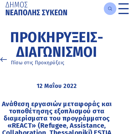
Μετάβαση
στο
ΠΡΟΚΗΡΎΞΕΙΣ-
κυρίως
περιεχόμενο
ΔΙΑΓΩΝΙΣΜΟΊ
Πίσω στις Προκηρύξεις
12 Μαΐου 2022
Ανάθεση εργασιών μεταφοράς και
τοποθέτησης εξοπλισμού στα
διαμερίσματα του προγράμματος
«REACT» (Refugee, Assistance,
Collaboration, Thessaloniki) ESTIA