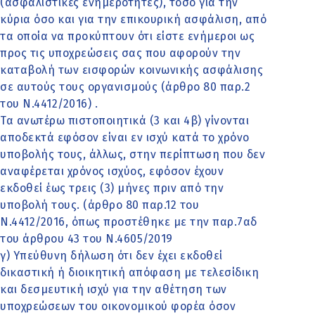
(ασφαλιστικές ενημερότητες), τόσο για την
κύρια όσο και για την επικουρική ασφάλιση, από
τα οποία να προκύπτουν ότι είστε ενήμεροι ως
προς τις υποχρεώσεις σας που αφορούν την
καταβολή των εισφορών κοινωνικής ασφάλισης
σε αυτούς τους οργανισμούς (άρθρο 80 παρ.2
του Ν.4412/2016) .
Τα ανωτέρω πιστοποιητικά (3 και 4β) γίνονται
αποδεκτά εφόσον είναι εν ισχύ κατά το χρόνο
υποβολής τους, άλλως, στην περίπτωση που δεν
αναφέρεται χρόνος ισχύος, εφόσον έχουν
εκδοθεί έως τρεις (3) μήνες πριν από την
υποβολή τους. (άρθρο 80 παρ.12 του
Ν.4412/2016, όπως προστέθηκε με την παρ.7αδ
του άρθρου 43 του Ν.4605/2019
γ) Υπεύθυνη δήλωση ότι δεν έχει εκδοθεί
δικαστική ή διοικητική απόφαση με τελεσίδικη
και δεσμευτική ισχύ για την αθέτηση των
υποχρεώσεων του οικονομικού φορέα όσον