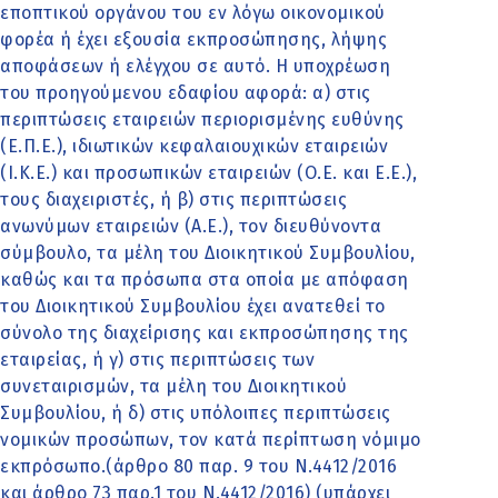
εποπτικού οργάνου του εν λόγω οικονομικού
φορέα ή έχει εξουσία εκπροσώπησης, λήψης
αποφάσεων ή ελέγχου σε αυτό. Η υποχρέωση
του προηγούμενου εδαφίου αφορά: α) στις
περιπτώσεις εταιρειών περιορισμένης ευθύνης
(Ε.Π.Ε.), ιδιωτικών κεφαλαιουχικών εταιρειών
(Ι.Κ.Ε.) και προσωπικών εταιρειών (Ο.Ε. και Ε.Ε.),
τους διαχειριστές, ή β) στις περιπτώσεις
ανωνύμων εταιρειών (Α.Ε.), τον διευθύνοντα
σύμβουλο, τα μέλη του Διοικητικού Συμβουλίου,
καθώς και τα πρόσωπα στα οποία με απόφαση
του Διοικητικού Συμβουλίου έχει ανατεθεί το
σύνολο της διαχείρισης και εκπροσώπησης της
εταιρείας, ή γ) στις περιπτώσεις των
συνεταιρισμών, τα μέλη του Διοικητικού
Συμβουλίου, ή δ) στις υπόλοιπες περιπτώσεις
νομικών προσώπων, τον κατά περίπτωση νόμιμο
εκπρόσωπο.(άρθρο 80 παρ. 9 του Ν.4412/2016
και άρθρο 73 παρ.1 του Ν.4412/2016) (υπάρχει