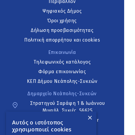
Περιβάλλον
Ψηφιακός Δήμος
Όροι χρήσης
Δήλωση προσβασιμότητας
Πολιτική απορρήτου και cookies
Επικοινωνία
Τηλεφωνικός κατάλογος
Φόρμα επικοινωνίας
ΚΕΠ Δήμου Νεάπολης-Συκεών
Δημαρχείο Νεάπολης-Συκεών
Στρατηγού Σαράφη 1 & Ιωάννου
Μιχαήλ, Συκιές, 56625
×
neapoli.sykies@ddt.gov.gr
Αυτός ο ιστότοπος
χρησιμοποιεί cookies
Ακολουθήστε