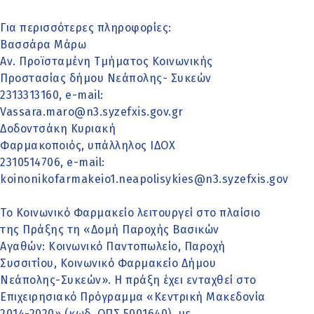
Για περισσότερες πληροφορίες:
Βασσάρα Μάρω
Αν. Προϊσταμένη Τμήματος Κοινωνικής
Προστασίας δήμου Νεάπολης- Συκεών
2313313160, e-mail:
Vassara.maro@n3.syzefxis.gov.gr
Δοδοντσάκη Κυριακή
Φαρμακοποιός, υπάλληλος ΙΔΟΧ
2310514706, e-mail:
koinonikofarmakeio1.neapolisykies@n3.syzefxis.gov.gr
Το Κοινωνικό Φαρμακείο λειτουργεί στο πλαίσιο
της Πράξης τη «Δομή Παροχής Βασικών
Αγαθών: Κοινωνικό Παντοπωλείο, Παροχή
Συσσιτίου, Κοινωνικό Φαρμακείο Δήμου
Νεάπολης-Συκεών». Η πράξη έχει ενταχθεί στο
Επιχειρησιακό Πρόγραμμα «Κεντρική Μακεδονία
2014-2020» (κωδ. ΟΠΣ 5001640), με