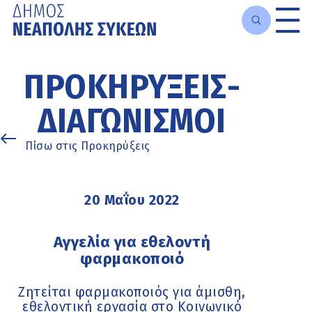
Μετάβαση
στο
ΠΡΟΚΗΡΎΞΕΙΣ-
κυρίως
περιεχόμενο
ΔΙΑΓΩΝΙΣΜΟΊ
Πίσω στις Προκηρύξεις
20 Μαΐου 2022
Αγγελία για εθελοντή
φαρμακοποιό
Ζητείται φαρμακοποιός για άμισθη,
εθελοντική εργασία στο Κοινωνικό