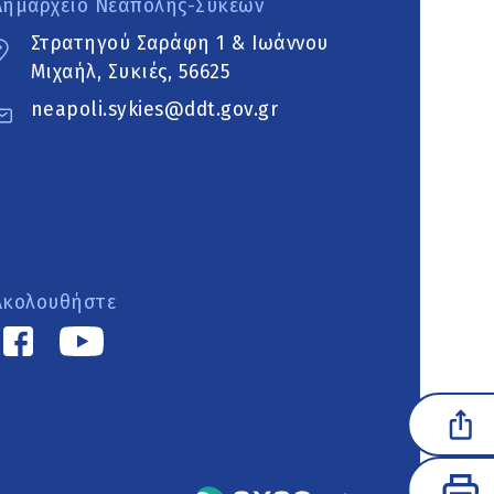
Δημαρχείο Νεάπολης-Συκεών
Στρατηγού Σαράφη 1 & Ιωάννου
Μιχαήλ, Συκιές, 56625
neapoli.sykies@ddt.gov.gr
Ακολουθήστε