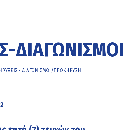
Σ-ΔΙΑΓΩΝΙΣΜΟΊ
ΡΥΞΕΙΣ - ΔΙΑΓΩΝΙΣΜΟΙ
/
ΠΡΟΚΉΡΥΞΗ
22
ς επτά (7) τευχών του