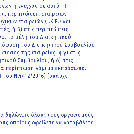
εων ή ελέγχου σε αυτό. Η
ις περιπτώσεις εταιρειών
χικών εταιρειών (Ι.Κ.Ε.) και
στές, ή β) στις περιπτώσεις
λο, τα μέλη του Διοικητικού
απόφαση του Διοικητικού Συμβουλίου
ώπησης της εταιρείας, ή γ) στις
τικού Συμβουλίου, ή δ) στις
τά περίπτωση νόμιμο εκπρόσωπο.
1 του Ν.4412/2016) (υπάρχει
θα δηλώνετε όλους τους οργανισμούς
τους οποίους οφείλετε να καταβάλετε