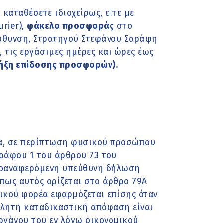
καταθέσετε ιδιοχείρως, είτε με
rier),
φάκελο προσφοράς
στο
ύθυνση, Στρατηγού Στεφάνου Σαράφη
, τις εργάσιμες ημέρες και ώρες έως
(λήξη επίδοσης προσφορών).
έα, σε περίπτωση φυσικού προσώπου
γράφου 1 του άρθρου 73 του
ροαναφερόμενη υπεύθυνη δήλωση
πως αυτός ορίζεται στο άρθρο 79Α
ικού φορέα εφαρμόζεται επίσης όταν
κλητη καταδικαστική απόφαση είναι
οργάνου του εν λόγω οικονομικού