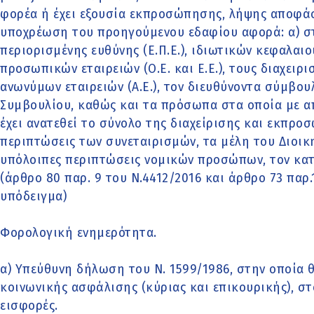
φορέα ή έχει εξουσία εκπροσώπησης, λήψης αποφάσ
υποχρέωση του προηγούμενου εδαφίου αφορά: α) στ
περιορισμένης ευθύνης (Ε.Π.Ε.), ιδιωτικών κεφαλαιου
προσωπικών εταιρειών (Ο.Ε. και Ε.Ε.), τους διαχειρι
ανωνύμων εταιρειών (Α.Ε.), τον διευθύνοντα σύμβου
Συμβουλίου, καθώς και τα πρόσωπα στα οποία με 
έχει ανατεθεί το σύνολο της διαχείρισης και εκπροσ
περιπτώσεις των συνεταιρισμών, τα μέλη του Διοικη
υπόλοιπες περιπτώσεις νομικών προσώπων, τον κα
(άρθρο 80 παρ. 9 του Ν.4412/2016 και άρθρο 73 παρ.
υπόδειγμα)
Φορολογική ενημερότητα.
α) Υπεύθυνη δήλωση του Ν. 1599/1986, στην οποία 
κοινωνικής ασφάλισης (κύριας και επικουρικής), σ
εισφορές.