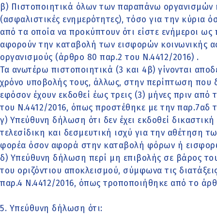
β) Πιστοποιητικά όλων των παραπάνω οργανισμών 
(ασφαλιστικές ενημερότητες), τόσο για την κύρια ό
από τα οποία να προκύπτουν ότι είστε ενήμεροι ως 
αφορούν την καταβολή των εισφορών κοινωνικής α
οργανισμούς (άρθρο 80 παρ.2 του Ν.4412/2016) .
Τα ανωτέρω πιστοποιητικά (3 και 4β) γίνονται αποδ
χρόνο υποβολής τους, άλλως, στην περίπτωση που δ
εφόσον έχουν εκδοθεί έως τρεις (3) μήνες πριν από 
του Ν.4412/2016, όπως προστέθηκε με την παρ.7αδ 
γ) Υπεύθυνη δήλωση ότι δεν έχει εκδοθεί δικαστικ
τελεσίδικη και δεσμευτική ισχύ για την αθέτηση τ
φορέα όσον αφορά στην καταβολή φόρων ή εισφορ
δ) Υπεύθυνη δήλωση περί μη επιβολής σε βάρος το
του οριζόντιου αποκλεισμού, σύμφωνα τις διατάξεις
παρ.4 Ν.4412/2016, όπως τροποποιήθηκε από το άρθ
5. Υπεύθυνη δήλωση ότι: