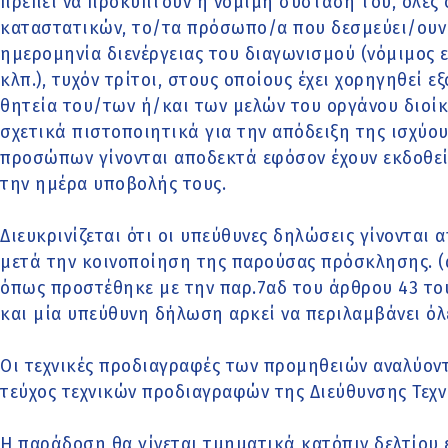
πρέπει να προκύπτουν η νόμιμη σύστασή του, όλες 
καταστατικών, το/τα πρόσωπο/α που δεσμεύει/ουν 
ημερομηνία διενέργειας του διαγωνισμού (νόμιμος
κλπ.), τυχόν τρίτοι, στους οποίους έχει χορηγηθεί
θητεία του/των ή/και των μελών του οργάνου διοί
σχετικά πιστοποιητικά για την απόδειξη της ισχύ
προσώπων γίνονται αποδεκτά εφόσον έχουν εκδοθεί 
την ημέρα υποβολής τους.
Διευκρινίζεται ότι οι υπεύθυνες δηλώσεις γίνονται 
μετά την κοινοποίηση της παρούσας πρόσκλησης. (ά
όπως προστέθηκε με την παρ.7αδ του άρθρου 43 του
και μία υπεύθυνη δήλωση αρκεί να περιλαμβάνει όλ
Οι τεχνικές προδιαγραφές των προμηθειών αναλύοντ
τεύχος τεχνικών προδιαγραφών της Διεύθυνσης Τεχ
Η παράδοση θα γίνεται τμηματικά κατόπιν δελτίου 