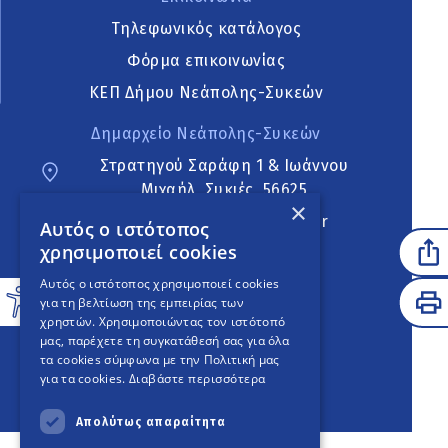
Τηλεφωνικός κατάλογος
Φόρμα επικοινωνίας
ΚΕΠ Δήμου Νεάπολης-Συκεών
Δημαρχείο Νεάπολης-Συκεών
Στρατηγού Σαράφη 1 & Ιωάννου
Μιχαήλ, Συκιές, 56625
×
neapoli.sykies@ddt.gov.gr
Αυτός ο ιστότοπος
χρησιμοποιεί cookies
Ακολουθήστε
Αυτός ο ιστότοπος χρησιμοποιεί cookies
για τη βελτίωση της εμπειρίας των
χρηστών. Χρησιμοποιώντας τον ιστότοπό
μας, παρέχετε τη συγκατάθεσή σας για όλα
English Version
τα cookies σύμφωνα με την Πολιτική μας
για τα cookies.
Διαβάστε περισσότερα
An
project
Απολύτως απαραίτητα