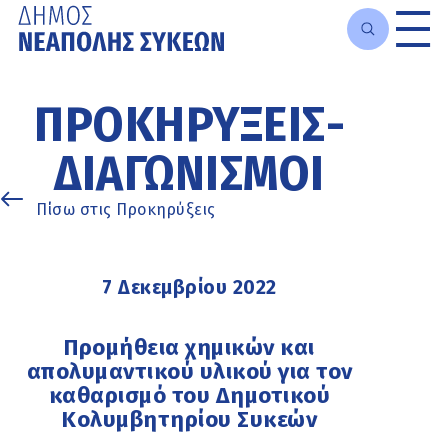
Μετάβαση
στο
ΠΡΟΚΗΡΎΞΕΙΣ-
κυρίως
περιεχόμενο
ΔΙΑΓΩΝΙΣΜΟΊ
Πίσω στις Προκηρύξεις
7 Δεκεμβρίου 2022
Προµήθεια χηµικών και
απολυµαντικού υλικού για τον
καθαρισµό του Δηµοτικού
Κολυµβητηρίου Συκεών