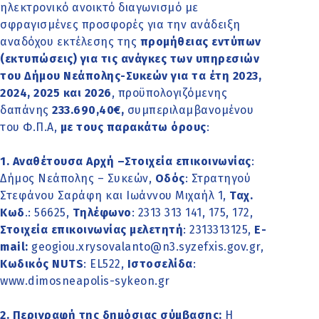
ηλεκτρονικό ανοικτό διαγωνισμό με
σφραγισμένες προσφορές για την ανάδειξη
αναδόχου εκτέλεσης της
προμήθειας εντύπων
(εκτυπώσεις) για τις ανάγκες των υπηρεσιών
του Δήμου Νεάπολης-Συκεών για τα έτη 2023,
2024, 2025 και 2026
, προϋπολογιζόμενης
δαπάνης
233.690,40€,
συμπεριλαμβανομένου
του Φ.Π.Α,
με τους παρακάτω όρους
:
1. Αναθέτουσα Αρχή –Στοιχεία επικοινωνίας
:
Δήμος Νεάπολης – Συκεών,
Οδός
: Στρατηγού
Στεφάνου Σαράφη και Ιωάννου Μιχαήλ 1,
Ταχ.
Κωδ
.: 56625,
Τηλέφωνο
: 2313 313 141, 175, 172,
Στοιχεία επικοινωνίας
μελετητή
: 2313313125,
Ε-
mail:
geogiou.xrysovalanto@n3.syzefxis.gov.gr,
Κωδικός ΝUTS
: EL522,
Ιστοσελίδα
:
www.dimosneapolis-sykeon.gr
2. Περιγραφή της δημόσιας σύμβασης:
Η