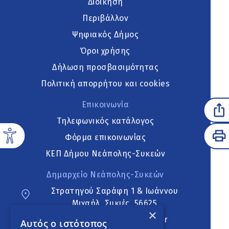
Διοίκηση
Περιβάλλον
Ψηφιακός Δήμος
Όροι χρήσης
Δήλωση προσβασιμότητας
Πολιτική απορρήτου και cookies
Επικοινωνία
Τηλεφωνικός κατάλογος
Φόρμα επικοινωνίας
ΚΕΠ Δήμου Νεάπολης-Συκεών
Δημαρχείο Νεάπολης-Συκεών
Στρατηγού Σαράφη 1 & Ιωάννου
Μιχαήλ, Συκιές, 56625
×
neapoli.sykies@ddt.gov.gr
Αυτός ο ιστότοπος