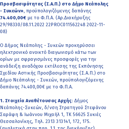
Προσβασιμότητας (Σ.Α.Π.) στο Δήμο Νεάπολης
- Συκεών»
, προϋπολογιζόμενης δαπάνης
74.400,00€
με το Φ.Π.Α. (Αρ.Διακήρυξης
29/98330/08.11.2022 22PROC011562248 2022-11-
08)
Ο Δήμος Νεάπολης - Συκεών προκηρύσσει
ηλεκτρονικό ανοικτό διαγωνισμό κάτω των
ορίων με σφραγισμένες προσφορές για την
ανάδειξη αναδόχου εκτέλεσης της Εκπόνησης
Σχεδίου Αστικής Προσβασιμότητας (Σ.Α.Π.) στο
Δήμο Νεάπολης - Συκεών, προϋπολογιζόμενης
δαπάνης 74.400,00€ με το Φ.Π.Α.
1. Στοιχεία Αναθέτουσας Αρχής
: Δήμος
Νεάπολης-Συκεών, δ/νση Στρατηγού Στεφάνου
Σαράφη & Ιωάννου Μιχαήλ 1, ΤΚ 56625 Συκιές
Θεσσαλονίκης, Τηλ. 2313 313141, 172, 175.
(αναλυτικά στην παρ. 1.1. της διακήρυξης)