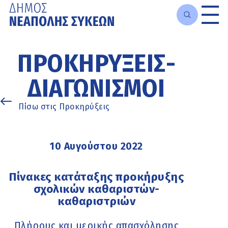
Μετάβαση
στο
ΠΡΟΚΗΡΎΞΕΙΣ-
κυρίως
περιεχόμενο
ΔΙΑΓΩΝΙΣΜΟΊ
Πίσω στις Προκηρύξεις
10 Αυγούστου 2022
Πίνακες κατάταξης προκήρυξης
σχολικών καθαριστών-
καθαριστριών
Πλήρους και μερικής απασχόλησης