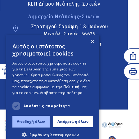
ΚΕΠ Δήμου Νεάπολης-Συκεών
Δημαρχείο Νεάπολης-Συκεών
Στρατηγού Σαράφη 1 & Ιωάννου
Μιχαήλ, Συκιές, 56625
×
neapoli.sykies@ddt.gov.gr
Αυτός ο ιστότοπος
χρησιμοποιεί cookies
Ακολουθήστε
Αυτός ο ιστότοπος χρησιμοποιεί cookies
για τη βελτίωση της εμπειρίας των
χρηστών. Χρησιμοποιώντας τον ιστότοπό
μας, παρέχετε τη συγκατάθεσή σας για όλα
English Version
τα cookies σύμφωνα με την Πολιτική μας
για τα cookies.
Διαβάστε περισσότερα
An
project
Απολύτως απαραίτητα
Αποδοχή όλων
Απόρριψη όλων
Εμφάνιση λεπτομερειών