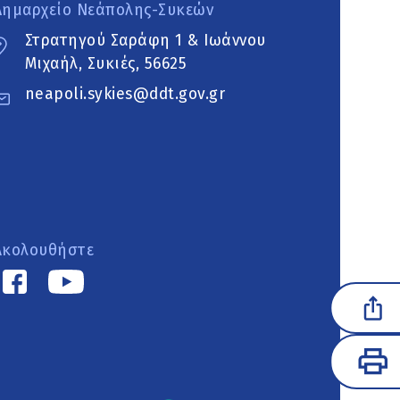
Δημαρχείο Νεάπολης-Συκεών
Στρατηγού Σαράφη 1 & Ιωάννου
Μιχαήλ, Συκιές, 56625
neapoli.sykies@ddt.gov.gr
Ακολουθήστε