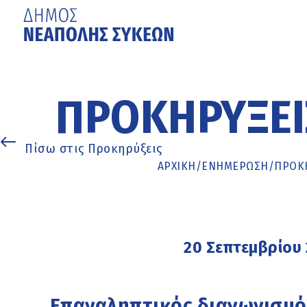
Μετάβαση
στο
κυρίως
ΠΡΟΚΗΡΎΞΕΙ
περιεχόμενο
Πίσω στις Προκηρύξεις
ΑΡΧΙΚΉ
/
ΕΝΗΜΈΡΩΣΗ
/
ΠΡΟΚΗ
20 Σεπτεμβρίου
Επαναληπτικός διαγωνισμός