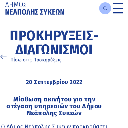
Μετάβαση
στο
ΠΡΟΚΗΡΎΞΕΙΣ-
κυρίως
περιεχόμενο
ΔΙΑΓΩΝΙΣΜΟΊ
Πίσω στις Προκηρύξεις
20 Σεπτεμβρίου 2022
Μίσθωση ακινήτου για την
στέγαση υπηρεσιών του Δήμου
Νεάπολης Συκεών
Ο Δήμος Νεάπολης Συκεών προκηρύσσει