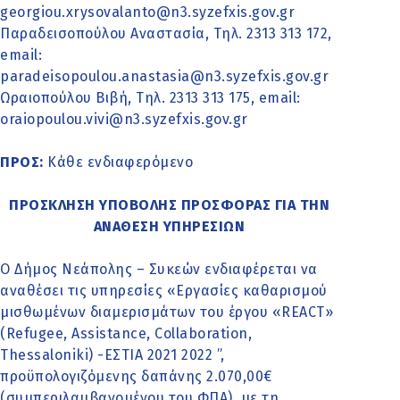
georgiou.xrysovalanto@n3.syzefxis.gov.gr
Παραδεισοπούλου Αναστασία, Τηλ. 2313 313 172,
email:
paradeisopoulou.anastasia@n3.syzefxis.gov.gr
Ωραιοπούλου Βιβή, Τηλ. 2313 313 175, email:
oraiopoulou.vivi@n3.syzefxis.gov.gr
ΠΡΟΣ:
Κάθε ενδιαφερόμενο
ΠΡΟΣΚΛΗΣΗ ΥΠΟΒΟΛΗΣ ΠΡΟΣΦΟΡΑΣ ΓΙΑ ΤΗΝ
ΑΝΑΘΕΣΗ ΥΠΗΡΕΣΙΩΝ
Ο Δήμος Νεάπολης – Συκεών ενδιαφέρεται να
αναθέσει τις υπηρεσίες «Εργασίες καθαρισμού
μισθωμένων διαμερισμάτων του έργου «REACT»
(Refugee, Assistance, Collaboration,
Thessaloniki) -ΕΣΤΙΑ 2021 2022 ”,
προϋπολογιζόμενης δαπάνης 2.070,00€
(συμπεριλαμβανομένου του ΦΠΑ), με τη