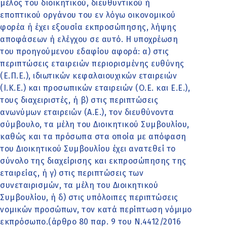
μέλος του διοικητικού, διευθυντικού ή
εποπτικού οργάνου του εν λόγω οικονομικού
φορέα ή έχει εξουσία εκπροσώπησης, λήψης
αποφάσεων ή ελέγχου σε αυτό. Η υποχρέωση
του προηγούμενου εδαφίου αφορά: α) στις
περιπτώσεις εταιρειών περιορισμένης ευθύνης
(Ε.Π.Ε.), ιδιωτικών κεφαλαιουχικών εταιρειών
(Ι.Κ.Ε.) και προσωπικών εταιρειών (Ο.Ε. και Ε.Ε.),
τους διαχειριστές, ή β) στις περιπτώσεις
ανωνύμων εταιρειών (Α.Ε.), τον διευθύνοντα
σύμβουλο, τα μέλη του Διοικητικού Συμβουλίου,
καθώς και τα πρόσωπα στα οποία με απόφαση
του Διοικητικού Συμβουλίου έχει ανατεθεί το
σύνολο της διαχείρισης και εκπροσώπησης της
εταιρείας, ή γ) στις περιπτώσεις των
συνεταιρισμών, τα μέλη του Διοικητικού
Συμβουλίου, ή δ) στις υπόλοιπες περιπτώσεις
νομικών προσώπων, τον κατά περίπτωση νόμιμο
εκπρόσωπο.(άρθρο 80 παρ. 9 του Ν.4412/2016