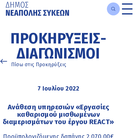
Μετάβαση
στο
ΠΡΟΚΗΡΎΞΕΙΣ-
κυρίως
περιεχόμενο
ΔΙΑΓΩΝΙΣΜΟΊ
Πίσω στις Προκηρύξεις
7 Ιουλίου 2022
Ανάθεση υπηρεσιών «Εργασίες
καθαρισμού μισθωμένων
διαμερισμάτων του έργου REACT»
Προϋπολογιζόμενης δαπάνης 2.070,00€