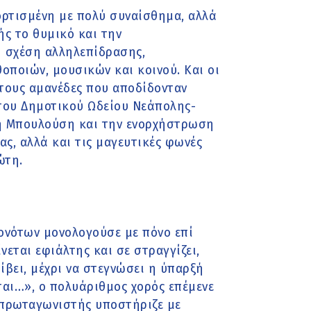
ρτισμένη με πολύ συναίσθημα, αλλά
ής το θυμικό και την
ή σχέση αλληλεπίδρασης,
ποιών, μουσικών και κοινού. Και οι
 τους αμανέδες που αποδίδονταν
του Δημοτικού Ωδείου Νεάπολης-
λη Μπουλούση και την ενορχήστρωση
ς, αλλά και τις μαγευτικές φωνές
ώτη.
ονότων μονολογούσε με πόνο επί
ίνεται εφιάλτης και σε στραγγίζει,
ίβει, μέχρι να στεγνώσει η ύπαρξή
ται…», ο πολυάριθμος χορός επέμενε
ς πρωταγωνιστής υποστήριζε με