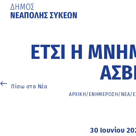
Μετάβαση
στο
κυρίως
ΈΤΣΙ Η ΜΝΉ
περιεχόμενο
ΆΣΒ
Πίσω στα Νέα
ΑΡΧΙΚΉ
/
ΕΝΗΜΈΡΩΣΗ
/
ΝΕΑ
/
Έ
30 Ιουνίου 20