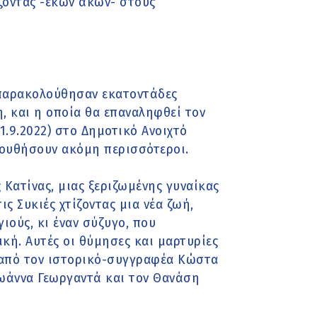
άζοντας -εκών άκων- στους
 παρακολούθησαν εκατοντάδες
η, και η οποία θα επαναληφθεί τον
1.9.2022) στο Δημοτικό Ανοιχτό
ουθήσουν ακόμη περισσότεροι.
Κατίνας, μιας ξεριζωμένης γυναίκας
 Συκιές χτίζοντας μια νέα ζωή,
ούς, κι έναν σύζυγο, που
κή. Αυτές οι θύμησες και μαρτυρίες
α από τον ιστορικό-συγγραφέα Κώστα
Ιωάννα Γεωργαντά και τον Θανάση