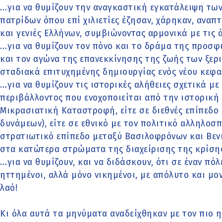
…για να θυμίζουν την αναγκαστική εγκατάλειψη τω
πατρίδων όπου επί χιλιετίες έζησαν, χάρηκαν, αναπ
και γενιές Ελλήνων, συμβιώνοντας αρμονικά με τις 
…για να θυμίζουν τον πόνο και το δράμα της προσφυ
και τον αγώνα της επανεκκίνησης της ζωής των ξε
σταδιακά επιτυχημένης δημιουργίας ενός νέου κεφα
…για να θυμίζουν τις ιστορικές αλήθειες σχετικά με 
περιβάλλοντος που ενοχοποιείται από την ιστορική
Μικρασιατική Καταστροφή, είτε σε διεθνές επίπεδο
δυνάμεων), είτε σε εθνικό με τον πολιτικό αλληλοσ
στρατιωτικό επίπεδο μεταξύ Βασιλοφρόνων και Βεν
στα κατώτερα στρώματα της διαχείρισης της κρίση
…για να θυμίζουν, και να διδάσκουν, ότι σε έναν πό
ηττημένοι, αλλά μόνο νικημένοι, με απόλυτο και μ
λαό!
Κι όλα αυτά τα μηνύματα αναδείχθηκαν με τον πιο 