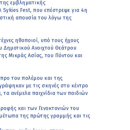
 της εμβληματικής
Sykies Fest, που επέστρεψε για 4η
στική απουσία του λόγω της
τέχνες ηθοποιοί, υπό τους ήχους
ου Δημοτικού Ανοιχτού Θεάτρου
της Μικράς Ασίας, του Πόντου και
 προ του πολέμου και της
γράφηκαν με τις σκηνές στο κέντρο
, τα ανέμελα παιχνίδια των παιδιών
τροφής και των Γενοκτονιών του
 μέτωπα της πρώτης γραμμής και τις