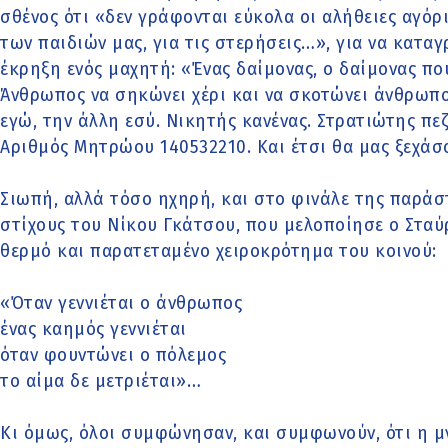
σθένος ότι «δεν γράφονται εύκολα οι αλήθειες αγόρι
των παιδιών μας, για τις στερήσεις…», για να κατα
έκρηξη ενός μαχητή: «Ένας δαίμονας, ο δαίμονας πο
Άνθρωπος να σηκώνει χέρι και να σκοτώνει άνθρωπο.
εγώ, την άλλη εσύ. Νικητής κανένας. Στρατιώτης πε
Αριθμός Μητρώου 140532210. Και έτσι θα μας ξεχάσο
Σιωπή, αλλά τόσο ηχηρή, και στο φινάλε της παρά
στίχους του Νίκου Γκάτσου, που μελοποίησε ο Σταύ
θερμό και παρατεταμένο χειροκρότημα του κοινού:
«Όταν γεννιέται ο άνθρωπος
ένας καημός γεννιέται
όταν φουντώνει ο πόλεμος
το αίμα δε μετριέται»…
Κι όμως, όλοι συμφώνησαν, και συμφωνούν, ότι η μν