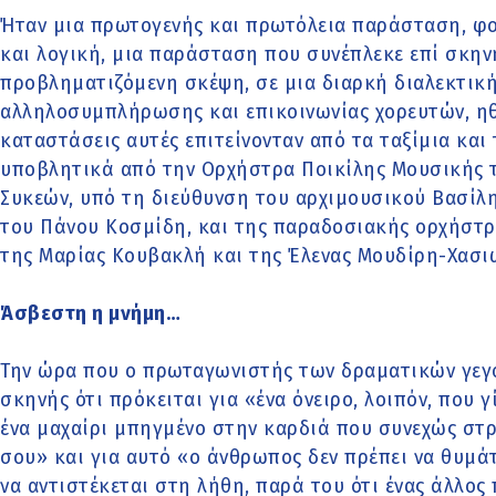
Ήταν μια πρωτογενής και πρωτόλεια παράσταση, φο
και λογική, μια παράσταση που συνέπλεκε επί σκην
προβληματιζόμενη σκέψη, σε μια διαρκή διαλεκτικ
αλληλοσυμπλήρωσης και επικοινωνίας χορευτών, ηθο
καταστάσεις αυτές επιτείνονταν από τα ταξίμια και
υποβλητικά από την Ορχήστρα Ποικίλης Μουσικής 
Συκεών, υπό τη διεύθυνση του αρχιμουσικού Βασί
του Πάνου Κοσμίδη, και της παραδοσιακής ορχήστρα
της Μαρίας Κουβακλή και της Έλενας Μουδίρη-Χασι
Άσβεστη η μνήμη…
Την ώρα που ο πρωταγωνιστής των δραματικών γεγ
σκηνής ότι πρόκειται για «ένα όνειρο, λοιπόν, που γ
ένα μαχαίρι μπηγμένο στην καρδιά που συνεχώς στρ
σου» και για αυτό «ο άνθρωπος δεν πρέπει να θυμά
να αντιστέκεται στη λήθη, παρά του ότι ένας άλλο