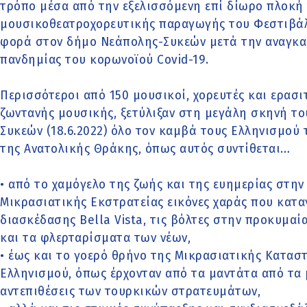
τρόπο μέσα από την εξελισσόμενη επί δίωρο πλοκή
μουσικοθεατροχορευτικής παραγωγής του Φεστιβάλ 
φορά στον δήμο Νεάπολης-Συκεών μετά την αναγκα
πανδημίας του κορωνοϊού Covid-19.
Περισσότεροι από 150 μουσικοί, χορευτές και ερασι
ζωντανής μουσικής, ξετύλιξαν στη μεγάλη σκηνή τ
Συκεών (18.6.2022) όλο τον καμβά τους Ελληνισμού 
της Ανατολικής Θράκης, όπως αυτός συντίθεται…
• από το χαμόγελο της ζωής και της ευημερίας στην
Μικρασιατικής Εκστρατείας εικόνες χαράς που κατα
διασκέδασης Bella Vista, τις βόλτες στην προκυμαία
και τα φλερταρίσματα των νέων,
• έως και το γοερό θρήνο της Μικρασιατικής Κατασ
Ελληνισμού, όπως έρχονταν από τα μαντάτα από τα
αντεπιθέσεις των τουρκικών στρατευμάτων,