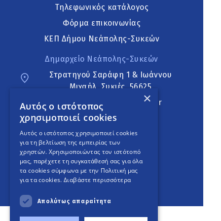
Τηλεφωνικός κατάλογος
Φόρμα επικοινωνίας
ΚΕΠ Δήμου Νεάπολης-Συκεών
Δημαρχείο Νεάπολης-Συκεών
Στρατηγού Σαράφη 1 & Ιωάννου
Μιχαήλ, Συκιές, 56625
×
neapoli.sykies@ddt.gov.gr
Αυτός ο ιστότοπος
χρησιμοποιεί cookies
Ακολουθήστε
Αυτός ο ιστότοπος χρησιμοποιεί cookies
για τη βελτίωση της εμπειρίας των
χρηστών. Χρησιμοποιώντας τον ιστότοπό
μας, παρέχετε τη συγκατάθεσή σας για όλα
English Version
τα cookies σύμφωνα με την Πολιτική μας
για τα cookies.
Διαβάστε περισσότερα
An
project
Απολύτως απαραίτητα