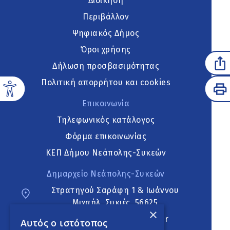
Διοίκηση
Περιβάλλον
Ψηφιακός Δήμος
Όροι χρήσης
Δήλωση προσβασιμότητας
Πολιτική απορρήτου και cookies
Επικοινωνία
Τηλεφωνικός κατάλογος
Φόρμα επικοινωνίας
ΚΕΠ Δήμου Νεάπολης-Συκεών
Δημαρχείο Νεάπολης-Συκεών
Στρατηγού Σαράφη 1 & Ιωάννου
Μιχαήλ, Συκιές, 56625
×
neapoli.sykies@ddt.gov.gr
Αυτός ο ιστότοπος