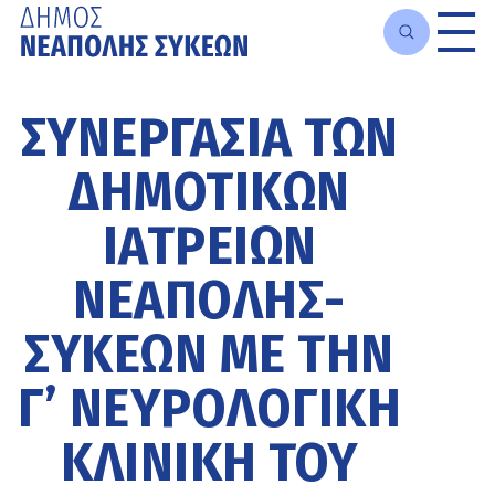
Μετάβαση
στο
ΣΥΝΕΡΓΑΣΊΑ ΤΩΝ
κυρίως
περιεχόμενο
ΔΗΜΟΤΙΚΏΝ
ΙΑΤΡΕΊΩΝ
ΝΕΆΠΟΛΗΣ-
ΣΥΚΕΏΝ ΜΕ ΤΗΝ
Γ’ ΝΕΥΡΟΛΟΓΙΚΉ
ΚΛΙΝΙΚΉ ΤΟΥ