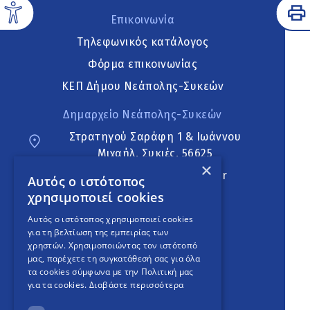
Επικοινωνία
Τηλεφωνικός κατάλογος
Φόρμα επικοινωνίας
ΚΕΠ Δήμου Νεάπολης-Συκεών
Δημαρχείο Νεάπολης-Συκεών
Στρατηγού Σαράφη 1 & Ιωάννου
Μιχαήλ, Συκιές, 56625
×
neapoli.sykies@ddt.gov.gr
Αυτός ο ιστότοπος
χρησιμοποιεί cookies
Ακολουθήστε
Αυτός ο ιστότοπος χρησιμοποιεί cookies
για τη βελτίωση της εμπειρίας των
χρηστών. Χρησιμοποιώντας τον ιστότοπό
μας, παρέχετε τη συγκατάθεσή σας για όλα
English Version
τα cookies σύμφωνα με την Πολιτική μας
για τα cookies.
Διαβάστε περισσότερα
An
project