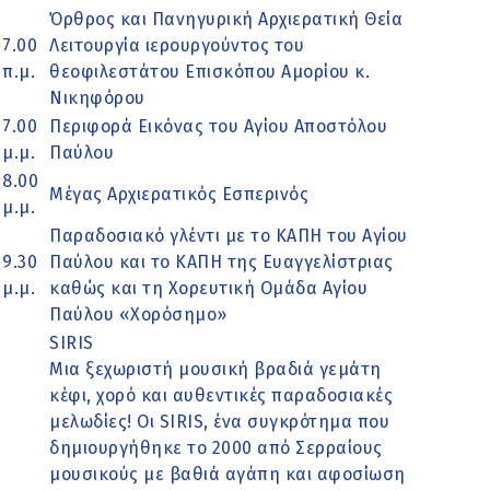
Όρθρος και Πανηγυρική Αρχιερατική Θεία
7.00
Λειτουργία ιερουργούντος του
π.μ.
θεοφιλεστάτου Επισκόπου Αμορίου κ.
Νικηφόρου
7.00
Περιφορά Εικόνας του Αγίου Αποστόλου
μ.μ.
Παύλου
8.00
Μέγας Αρχιερατικός Εσπερινός
μ.μ.
Παραδοσιακό γλέντι με το ΚΑΠΗ του Αγίου
9.30
Παύλου και το ΚΑΠΗ της Ευαγγελίστριας
μ.μ.
καθώς και τη Χορευτική Ομάδα Αγίου
Παύλου «Χορόσημο»
SIRIS
Μια ξεχωριστή μουσική βραδιά γεμάτη
κέφι, χορό και αυθεντικές παραδοσιακές
μελωδίες! Οι SIRIS, ένα συγκρότημα που
δημιουργήθηκε το 2000 από Σερραίους
μουσικούς με βαθιά αγάπη και αφοσίωση