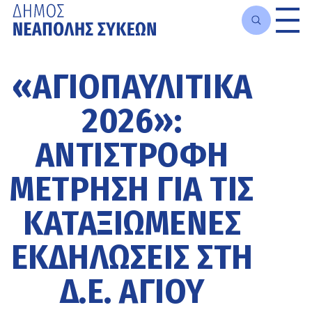
Μετάβαση
στο
«ΑΓΙΟΠΑΥΛΊΤΙΚΑ
κυρίως
περιεχόμενο
2026»:
ΑΝΤΊΣΤΡΟΦΗ
ΜΈΤΡΗΣΗ ΓΙΑ ΤΙΣ
ΚΑΤΑΞΙΩΜΈΝΕΣ
ΕΚΔΗΛΏΣΕΙΣ ΣΤΗ
Δ.Ε. ΑΓΊΟΥ