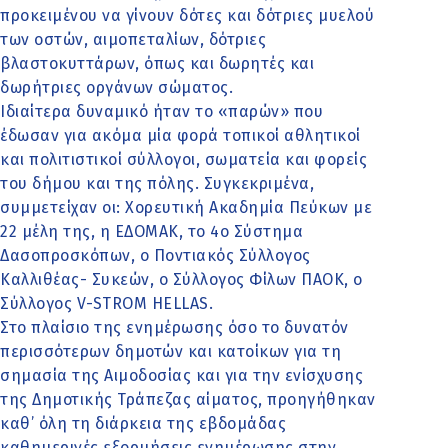
προκειμένου να γίνουν δότες και δότριες μυελού
των οστών, αιμοπεταλίων, δότριες
βλαστοκυττάρων, όπως και δωρητές και
δωρήτριες οργάνων σώματος.
Ιδιαίτερα δυναμικό ήταν το «παρών» που
έδωσαν για ακόμα μία φορά τοπικοί αθλητικοί
και πολιτιστικοί σύλλογοι, σωματεία και φορείς
του δήμου και της πόλης. Συγκεκριμένα,
συμμετείχαν οι: Χορευτική Ακαδημία Πεύκων με
22 μέλη της, η ΕΔΟΜΑΚ, το 4ο Σύστημα
Δασοπροσκόπων, ο Ποντιακός Σύλλογος
Καλλιθέας- Συκεών, ο Σύλλογος Φίλων ΠΑΟΚ, ο
Σύλλογος V-STROM HELLAS.
Στο πλαίσιο της ενημέρωσης όσο το δυνατόν
περισσότερων δημοτών και κατοίκων για τη
σημασία της Αιμοδοσίας και για την ενίσχυσης
της Δημοτικής Τράπεζας αίματος, προηγήθηκαν
καθ’ όλη τη διάρκεια της εβδομάδας
καθημερινές εξορμήσεις ενημέρωσης στην