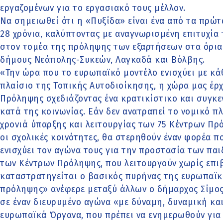
εργαζομένων για το εργασιακό τους μέλλον.
Να σημειωθεί ότι η «Πυξίδα» είναι ένα από τα πρώ
28 χρόνια, καλύπτοντας με αναγνωρισμένη επιτυχία
στον τομέα της πρόληψης των εξαρτήσεων στα όρια
δήμους Νεάπολης-Συκεών, Λαγκαδά και Βόλβης.
«Την ώρα που το ευρωπαϊκό μοντέλο ενισχύει με κά
πλαίσιο της Τοπικής Αυτοδιοίκησης, η χώρα μας έρχ
Πρόληψης σχεδιάζοντας ένα κρατικίστικο και συγκε
κατά της κοινωνίας. Εάν δεν ανατραπεί το νομικό πλα
χρονιά ύπαρξης και λειτουργίας των 75 Κέντρων Πρό
οι σχολικές κοινότητες, θα στερηθούν έναν φορέα π
ενισχύει τον αγώνα τους για την προστασία των πα
των Κέντρων Πρόληψης, που λειτουργούν χωρίς επι
καταστρατηγείται ο βασικός πυρήνας της ευρωπαϊκ
πρόληψης» ανέφερε μεταξύ άλλων ο δήμαρχος Σίμος
σε έναν διευρυμένο αγώνα «με δύναμη, δυναμική και
ευρωπαϊκά Όργανα, που πρέπει να ενημερωθούν για τ