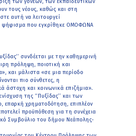
ριξη των γονέων, των εκπαιδευτικών
υν τους νέους, καθώς και στη
τε αυτή να λειτουργεί
στο ψήφισμα που εγκρίθηκε ΟΜΟΦΩΝΑ
υξίδας’’ συνδέεται με την καθημερινή
ιρη πρόληψη, ποιοτική και
», και μάλιστα «σε μια περίοδο
νονται πιο σύνθετες, η
ά άστοχη και κοινωνικά επιζήμια».
νίσχυση της ‘‘Πυξίδας’’ και των
ο, επαρκή χρηματοδότηση, επιπλέον
αποτελεί προϋπόθεση για τη συνέχεια
κό Συμβούλιο του δήμου Νεάπολης-
ιτουργίας του Κέντρου Πρόληψης των