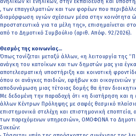
ανηλίκων κι ενηλίκων, στην εκπαίδευση και υποστή
, των επαγγελματιών και των φορέων που περιβάλλο
διαμόρφωση υγιών σχέσεων μέσα στην κοινότητα ώσ
προστατευτικά για τα μέλη της», επισημαίνεται 
από το Δημοτικό Συμβούλιο (αριθ. Απόφ. 92/2026).
Θεσμός της κοινωνίας…
Όπως τονίζεται μεταξύ άλλων, «η λειτουργία της ‘‘Π
ανάγκη του κατοίκων και των δημοτών μας για έγκα
αποτελεσματική υποστήριξη και κοινοτική φροντίδα
όπου οι ανάγκες παιδιών, εφήβων και οικογενειών γί
αποδυνάμωση μιας τέτοιας δομής θα ήταν διοικητικ
Με δεδομένη την παραδοχή ότι «η διατήρηση και η ε
άλλων Κέντρων Πρόληψης με σαφές θεσμικό πλαίσι
επιστημονικά στελέχη και επιστημονική εποπτεία, 
των παρεχόμενων υπηρεσιών», ΟΜΟΦΩΝΑ το Δημοτι
Συκεών:
· Τάσσεται υπέρ της απρόσκοπτης συνέχισης της λε