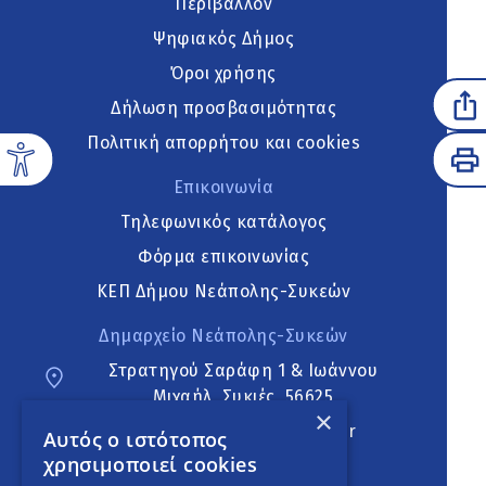
Περιβάλλον
Ψηφιακός Δήμος
Όροι χρήσης
Δήλωση προσβασιμότητας
Πολιτική απορρήτου και cookies
Επικοινωνία
Τηλεφωνικός κατάλογος
Φόρμα επικοινωνίας
ΚΕΠ Δήμου Νεάπολης-Συκεών
Δημαρχείο Νεάπολης-Συκεών
Στρατηγού Σαράφη 1 & Ιωάννου
Μιχαήλ, Συκιές, 56625
×
neapoli.sykies@ddt.gov.gr
Αυτός ο ιστότοπος
χρησιμοποιεί cookies
Ακολουθήστε