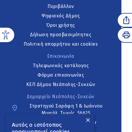
Περιβάλλον
Ψηφιακός Δήμος
Όροι χρήσης
Δήλωση προσβασιμότητας
Πολιτική απορρήτου και cookies
Επικοινωνία
Τηλεφωνικός κατάλογος
Φόρμα επικοινωνίας
ΚΕΠ Δήμου Νεάπολης-Συκεών
Δημαρχείο Νεάπολης-Συκεών
Στρατηγού Σαράφη 1 & Ιωάννου
Μιχαήλ, Συκιές, 56625
×
neapoli.sykies@ddt.gov.gr
Αυτός ο ιστότοπος
χρησιμοποιεί cookies