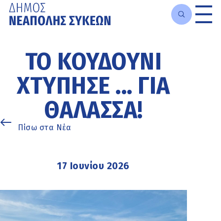
Μετάβαση
στο
ΤΟ ΚΟΥΔΟΎΝΙ
κυρίως
περιεχόμενο
ΧΤΎΠΗΣΕ ... ΓΙΑ
ΘΆΛΑΣΣΑ!
Πίσω στα Νέα
17 Ιουνίου 2026