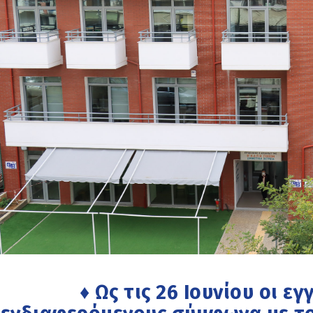
♦ Ως τις 26 Ιουνίου οι ε