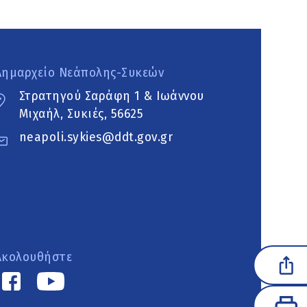
Δημαρχείο Νεάπολης-Συκεών
Στρατηγού Σαράφη 1 & Ιωάννου
Μιχαήλ, Συκιές, 56625
neapoli.sykies@ddt.gov.gr
Ακολουθήστε