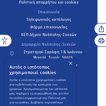
Πολιτική απορρήτου και cookies
Επικοινωνία
Τηλεφωνικός κατάλογος
Φόρμα επικοινωνίας
ΚΕΠ Δήμου Νεάπολης-Συκεών
Δημαρχείο Νεάπολης-Συκεών
Στρατηγού Σαράφη 1 & Ιωάννου
Μιχαήλ, Συκιές, 56625
×
neapoli.sykies@ddt.gov.gr
Αυτός ο ιστότοπος
χρησιμοποιεί cookies
Ακολουθήστε
Αυτός ο ιστότοπος χρησιμοποιεί cookies
για τη βελτίωση της εμπειρίας των
χρηστών. Χρησιμοποιώντας τον ιστότοπό
μας, παρέχετε τη συγκατάθεσή σας για όλα
English Version
τα cookies σύμφωνα με την Πολιτική μας
για τα cookies.
Διαβάστε περισσότερα
An
project