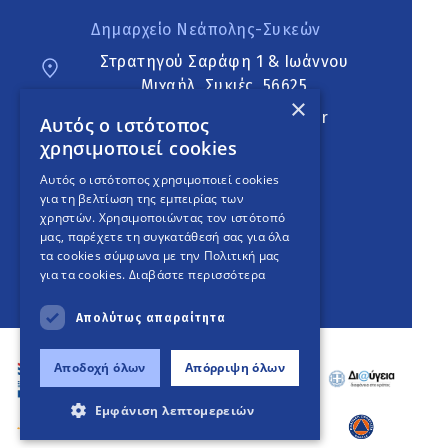
Δημαρχείο Νεάπολης-Συκεών
Στρατηγού Σαράφη 1 & Ιωάννου
Μιχαήλ, Συκιές, 56625
×
neapoli.sykies@ddt.gov.gr
Αυτός ο ιστότοπος
χρησιμοποιεί cookies
Ακολουθήστε
Αυτός ο ιστότοπος χρησιμοποιεί cookies
για τη βελτίωση της εμπειρίας των
χρηστών. Χρησιμοποιώντας τον ιστότοπό
μας, παρέχετε τη συγκατάθεσή σας για όλα
English Version
τα cookies σύμφωνα με την Πολιτική μας
για τα cookies.
Διαβάστε περισσότερα
An
project
Απολύτως απαραίτητα
Αποδοχή όλων
Απόρριψη όλων
Εμφάνιση λεπτομερειών