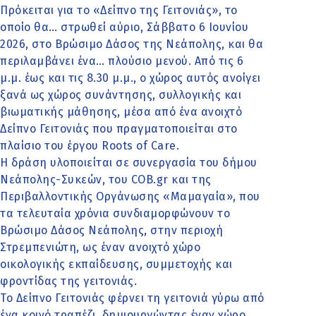
Πρόκειται για το «Δείπνο της Γειτονιάς», το
οποίο θα… στρωθεί αύριο, Σάββατο 6 Ιουνίου
2026, στο Βρώσιμο Δάσος της Νεάπολης, και θα
περιλαμβάνει ένα… πλούσιο μενού. Από τις 6
μ.μ. έως και τις 8.30 μ.μ., ο χώρος αυτός ανοίγει
ξανά ως χώρος συνάντησης, συλλογικής και
βιωματικής μάθησης, μέσα από ένα ανοιχτό
Δείπνο Γειτονιάς που πραγματοποιείται στο
πλαίσιο του έργου Roots of Care.
Η δράση υλοποιείται σε συνεργασία του δήμου
Νεάπολης-Συκεών, του COB.gr και της
Περιβαλλοντικής Οργάνωσης «Μαμαγαία», που
τα τελευταία χρόνια συνδιαμορφώνουν το
Βρώσιμο Δάσος Νεάπολης, στην περιοχή
Στρεμπενιώτη, ως έναν ανοιχτό χώρο
οικολογικής εκπαίδευσης, συμμετοχής και
φροντίδας της γειτονιάς.
Το Δείπνο Γειτονιάς φέρνει τη γειτονιά γύρω από
ένα κοινό τραπέζι, δημιουργώντας έναν χώρο