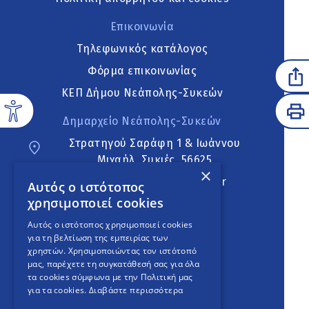
Επικοινωνία
Τηλεφωνικός κατάλογος
Φόρμα επικοινωνίας
ΚΕΠ Δήμου Νεάπολης-Συκεών
Δημαρχείο Νεάπολης-Συκεών
Στρατηγού Σαράφη 1 & Ιωάννου
Μιχαήλ, Συκιές, 56625
×
neapoli.sykies@ddt.gov.gr
Αυτός ο ιστότοπος
χρησιμοποιεί cookies
Ακολουθήστε
Αυτός ο ιστότοπος χρησιμοποιεί cookies
για τη βελτίωση της εμπειρίας των
χρηστών. Χρησιμοποιώντας τον ιστότοπό
μας, παρέχετε τη συγκατάθεσή σας για όλα
English Version
τα cookies σύμφωνα με την Πολιτική μας
για τα cookies.
Διαβάστε περισσότερα
An
project