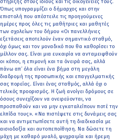
στήριξης στους ίδιους και τις οικογένειές τους.
Όπως υπογραμμίζει ο δήμαρχος και στην
επιστολή που απέστειλε τις προηγούμενες
ημέρες προς όλες τις μαθήτριες και μαθητές
των σχολείων του δήμου «Οι πανελλήνιες
εξετάσεις αποτελούν έναν σημαντικό σταθμό,
όχι όμως και τον μοναδικό που θα καθορίσει το
μέλλον σας. Είναι μια ευκαιρία να ανταμειφθούν
οι κόποι, η επιμονή και τα όνειρά σας, αλλά
πάνω απ’ όλα είναι ένα βήμα στη μεγάλη
διαδρομή της προσωπικής και επαγγελματικής
σας πορείας. Είναι ένας σταθμός, αλλά όχι ο
τελικός προορισμός. Η ζωή ανοίγει δρόμους σε
όσους συνεχίζουν να ονειρεύονται, να
προσπαθούν και να μην εγκαταλείπουν ποτέ την
ελπίδα τους». «Να πιστέψετε στις δυνάμεις σας
και να αντιμετωπίσετε αυτή τη διαδικασία με
αισιοδοξία και αυτοπεποίθηση. Να δώσετε τη
μάχη με καθαρό μυαλό, ψυχραιμία και ήρεμη