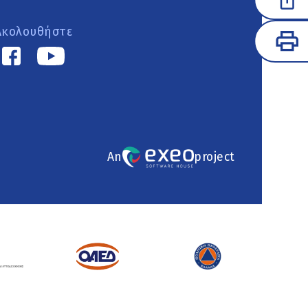
Ακολουθήστε
An
project