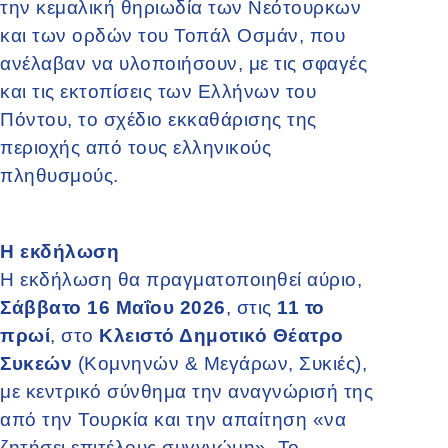
την κεμαλική θηριωδία των Νεότουρκων
και των ορδών του Τοπάλ Οσμάν, που
ανέλαβαν να υλοποιήσουν, με τις σφαγές
και τις εκτοπίσεις των Ελλήνων του
Πόντου, το σχέδιο εκκαθάρισης της
περιοχής από τους ελληνικούς
πληθυσμούς.
Η εκδήλωση
Η εκδήλωση θα πραγματοποιηθεί αύριο,
Σάββατο
16 Μαΐου 2026
, στις
11 το
πρωί
, στο
Κλειστό Δημοτικό Θέατρο
Συκεών
(Κομνηνών & Μεγάρων, Συκιές),
με κεντρικό σύνθημα την αναγνώρισή της
από την Τουρκία και την απαίτηση «να
ζητήσει επιτέλους συγγνώμη». Το