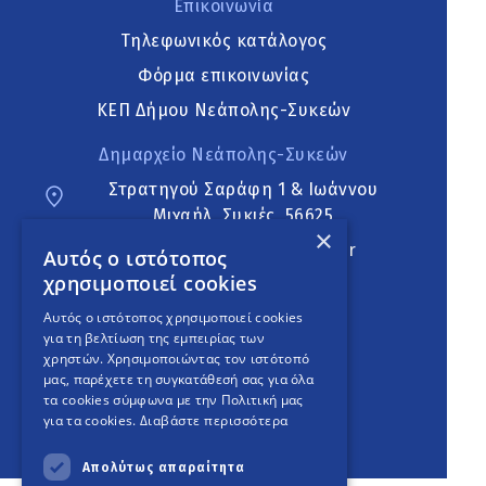
Επικοινωνία
Τηλεφωνικός κατάλογος
Φόρμα επικοινωνίας
ΚΕΠ Δήμου Νεάπολης-Συκεών
Δημαρχείο Νεάπολης-Συκεών
Στρατηγού Σαράφη 1 & Ιωάννου
Μιχαήλ, Συκιές, 56625
×
neapoli.sykies@ddt.gov.gr
Αυτός ο ιστότοπος
χρησιμοποιεί cookies
Ακολουθήστε
Αυτός ο ιστότοπος χρησιμοποιεί cookies
για τη βελτίωση της εμπειρίας των
χρηστών. Χρησιμοποιώντας τον ιστότοπό
μας, παρέχετε τη συγκατάθεσή σας για όλα
English Version
τα cookies σύμφωνα με την Πολιτική μας
για τα cookies.
Διαβάστε περισσότερα
An
project
Απολύτως απαραίτητα