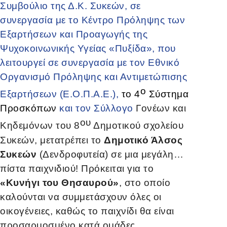
Συμβούλιο της Δ.Κ. Συκεών, σε
συνεργασία με το Κέντρο Πρόληψης των
Εξαρτήσεων και Προαγωγής της
Ψυχοκοινωνικής Υγείας «Πυξίδα», που
λειτουργεί σε συνεργασία με τον Εθνικό
Οργανισμό Πρόληψης και Αντιμετώπισης
ο
Εξαρτήσεων (Ε.Ο.Π.Α.Ε.),
το 4
Σύστημα
Προσκόπων
και τον Σύλλογο
Γονέων και
ου
Κηδεμόνων του 8
Δημοτικού σχολείου
Συκεών, μετατρέπει το
Δημοτικό Άλσος
Συκεών
(Δενδροφυτεία) σε μια μεγάλη…
πίστα παιχνιδιού! Πρόκειται για το
«Κυνήγι του Θησαυρού»
, στο οποίο
καλούνται να συμμετάσχουν όλες οι
οικογένειες, καθώς το παιχνίδι θα είναι
προσαρμοσμένο κατά ομάδες,