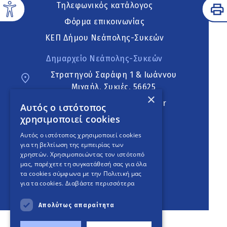
Τηλεφωνικός κατάλογος
Φόρμα επικοινωνίας
ΚΕΠ Δήμου Νεάπολης-Συκεών
Δημαρχείο Νεάπολης-Συκεών
Στρατηγού Σαράφη 1 & Ιωάννου
Μιχαήλ, Συκιές, 56625
×
neapoli.sykies@ddt.gov.gr
Αυτός ο ιστότοπος
χρησιμοποιεί cookies
Ακολουθήστε
Αυτός ο ιστότοπος χρησιμοποιεί cookies
για τη βελτίωση της εμπειρίας των
χρηστών. Χρησιμοποιώντας τον ιστότοπό
μας, παρέχετε τη συγκατάθεσή σας για όλα
English Version
τα cookies σύμφωνα με την Πολιτική μας
για τα cookies.
Διαβάστε περισσότερα
An
project
Απολύτως απαραίτητα