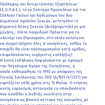
Πρόληψης και Αντιμετώπισης Εξαρτήσεων
(Ε.Ο.Π.Α.Ε.), το 4ο Σύστημα Προσκόπων και τον
Σύλλογο Γονέων και Κηδεμόνων του 8ου
Δημοτικού σχολείου Συκεών, μετατρέπει το
Δημοτικό Άλσος Συκεών (Δενδροφυτεία) σε μια
μεγάλη… πίστα παιχνιδιού! Πρόκειται για το
«Κυνήγι του Θησαυρού», στο οποίο καλούνται
να συμμετάσχουν όλες οι οικογένειες, καθώς το
παιχνίδι θα είναι προσαρμοσμένο κατά ομάδες,
επιφυλάσσοντας ευχάριστες εκπλήξεις!
Η κοινή εκδήλωση διοργανώνεται με αφορμή
την Παγκόσμια Ημέρα της Οικογένειας, η
οποία καθιερώθηκε το 1993 με απόφαση της
Γενικής Συνέλευσης του ΟΗΕ (A/RES/47/237) και
εορτάζεται κάθε χρόνο στις 15 Μαΐου. Ο ετήσιος
αυτός εορτασμός αντανακλά τη σπουδαιότητα
που αποδίδει η διεθνής κοινότητα στην
οικογένεια ως βασικό κύτταρο της κοινωνίας, με