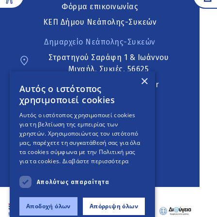
Φόρμα επικοινωνίας
ΚΕΠ Δήμου Νεάπολης-Συκεών
Δημαρχείο Νεάπολης-Συκεών
Στρατηγού Σαράφη 1 & Ιωάννου
Μιχαήλ, Συκιές, 56625
×
neapoli.sykies@ddt.gov.gr
Αυτός ο ιστότοπος
χρησιμοποιεί cookies
Ακολουθήστε
Αυτός ο ιστότοπος χρησιμοποιεί cookies
για τη βελτίωση της εμπειρίας των
χρηστών. Χρησιμοποιώντας τον ιστότοπό
μας, παρέχετε τη συγκατάθεσή σας για όλα
English Version
τα cookies σύμφωνα με την Πολιτική μας
για τα cookies.
Διαβάστε περισσότερα
An
project
Απολύτως απαραίτητα
Αποδοχή όλων
Απόρριψη όλων