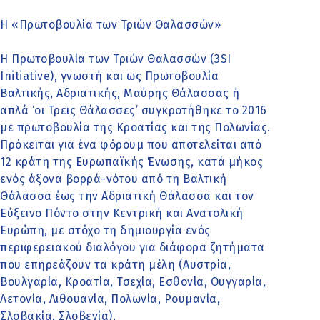
Η «Πρωτοβουλία των Τριών Θαλασσών»
Η Πρωτοβουλία των Τριών Θαλασσών (3SI
Initiative), γνωστή και ως Πρωτοβουλία
Βαλτικής, Αδριατικής, Μαύρης Θάλασσας ή
απλά ‘οι Τρεις Θάλασσες’ συγκροτήθηκε το 2016
με πρωτοβουλία της Κροατίας και της Πολωνίας.
Πρόκειται για ένα φόρουμ που αποτελείται από
12 κράτη της Ευρωπαϊκής Ένωσης, κατά μήκος
ενός άξονα βορρά-νότου από τη Βαλτική
Θάλασσα έως την Αδριατική Θάλασσα και τον
Εύξεινο Πόντο στην Κεντρική και Ανατολική
Ευρώπη, με στόχο τη δημιουργία ενός
περιφερειακού διαλόγου για διάφορα ζητήματα
που επηρεάζουν τα κράτη μέλη (Αυστρία,
Βουλγαρία, Κροατία, Τσεχία, Εσθονία, Ουγγαρία,
Λετονία, Λιθουανία, Πολωνία, Ρουμανία,
Σλοβακία, Σλοβενία).