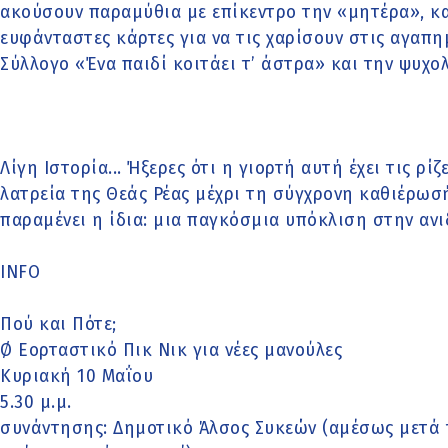
ακούσουν παραμύθια με επίκεντρο την «μητέρα», κ
ευφάνταστες κάρτες για να τις χαρίσουν στις αγαπη
Σύλλογο «Ένα παιδί κοιτάει τ’ άστρα» και την ψυχ
Λίγη Ιστορία... Ήξερες ότι η γιορτή αυτή έχει τις ρί
λατρεία της Θεάς Ρέας μέχρι τη σύγχρονη καθιέρωσή
παραμένει η ίδια: μια παγκόσμια υπόκλιση στην ανι
INFO
Πού και Πότε;
Ø Εορταστικό Πικ Νικ για νέες μανούλες
Κυριακή 10 Μαΐου
5.30 μ.μ.
συνάντησης: Δημοτικό Άλσος Συκεών (αμέσως μετά 