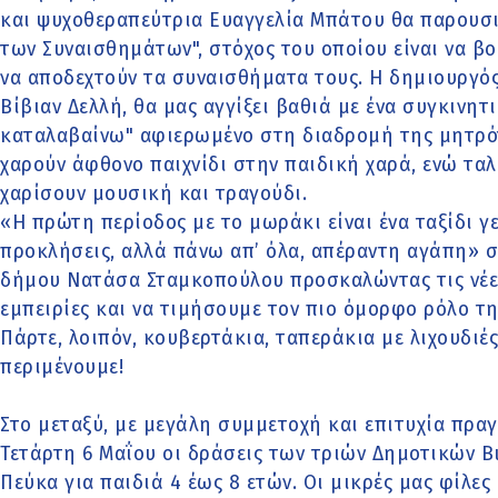
και ψυχοθεραπεύτρια Ευαγγελία Μπάτου θα παρουσιά
των Συναισθημάτων", στόχος του οποίου είναι να β
να αποδεχτούν τα συναισθήματα τους. Η δημιουργός
Βίβιαν Δελλή, θα μας αγγίξει βαθιά με ένα συγκινη
καταλαβαίνω" αφιερωμένο στη διαδρομή της μητρότ
χαρούν άφθονο παιχνίδι στην παιδική χαρά, ενώ τα
χαρίσουν μουσική και τραγούδι.
«Η πρώτη περίοδος με το μωράκι είναι ένα ταξίδι
προκλήσεις, αλλά πάνω απ’ όλα, απέραντη αγάπη» σ
δήμου Νατάσα Σταμκοπούλου προσκαλώντας τις νέε
εμπειρίες και να τιμήσουμε τον πιο όμορφο ρόλο τη
Πάρτε, λοιπόν, κουβερτάκια, ταπεράκια με λιχουδιέ
περιμένουμε!
Στο μεταξύ, με μεγάλη συμμετοχή και επιτυχία πρ
Τετάρτη 6 Μαΐου οι δράσεις των τριών Δημοτικών Β
Πεύκα για παιδιά 4 έως 8 ετών. Οι μικρές μας φίλες