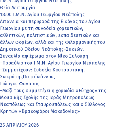
Ι.Μ.Ν. Αγίου Γεωργίου Νεάπολης
Θεία Λειτουργία
18:00 Ι.Μ.Ν. Αγίου Γεωργίου Νεάπολης
Λιτανεία και περιφορά της Εικόνας του Αγίου
Γεωργίου με τη συνοδεία χορευτικών,
αθλητικών, πολιτιστικών, εκπαιδευτικών και
άλλων φορέων, αλλά και της Φιλαρμονικής του
Δημοτικού Ωδείου Νεάπολης-Συκεών.
Συναυλία αφιέρωμα στον Νίκο Ξυλούρη
-Προαύλιο του Ι.Μ.Ν. Αγίου Γεωργίου Νεάπολης
-Συμμετέχουν: Ευδοξία Κουτσαυτάκη,
ΣωκράτηςΠαπαϊωάννου,
Γιώργος Φανάρας
-Μαζί τους συμμετέχει η χορωδία «Εύηχος» της
Μουσικής Σχολής της Ιεράς Μητροπόλεως
Νεαπόλεως και Σταυρουπόλεως και ο Σύλλογος
Κρητών «Βρακοφόροι Μακεδονίας»
25 ΑΠΡΙΛΙΟΥ 2026