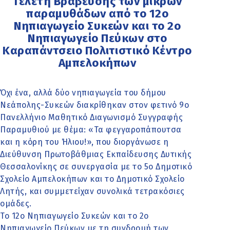
Τελετή Βράβευσης των μικρών
παραμυθάδων από το 12ο
Νηπιαγωγείο Συκεών και το 2ο
Νηπιαγωγείο Πεύκων στο
Καραπάντσειο Πολιτιστικό Κέντρο
Αμπελοκήπων
Όχι ένα, αλλά δύο νηπιαγωγεία του δήμου
Νεάπολης-Συκεών διακρίθηκαν στον φετινό 9ο
Πανελλήνιο Μαθητικό Διαγωνισμό Συγγραφής
Παραμυθιού με θέμα: «Τα φεγγαροπάπουτσα
και η κόρη του Ήλιου!», που διοργάνωσε η
Διεύθυνση Πρωτοβάθμιας Εκπαίδευσης Δυτικής
Θεσσαλονίκης σε συνεργασία με το 5ο Δημοτικό
Σχολείο Αμπελοκήπων και το Δημοτικό Σχολείο
Λητής, και συμμετείχαν συνολικά τετρακόσιες
ομάδες.
Το 12ο Νηπιαγωγείο Συκεών και το 2ο
Νηπιαγωγείο Πεύκων με τη συνδρομή των