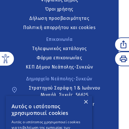
Όροι χρήσης
Δήλωση προσβασιμότητας
Πολιτική απορρήτου και cookies
Επικοινωνία
Τηλεφωνικός κατάλογος
Φόρμα επικοινωνίας
ΚΕΠ Δήμου Νεάπολης-Συκεών
Δημαρχείο Νεάπολης-Συκεών
Στρατηγού Σαράφη 1 & Ιωάννου
Μιχαήλ, Συκιές, 56625
×
neapoli.sykies@ddt.gov.gr
Αυτός ο ιστότοπος
χρησιμοποιεί cookies
Ακολουθήστε
Αυτός ο ιστότοπος χρησιμοποιεί cookies
για τη βελτίωση της εμπειρίας των