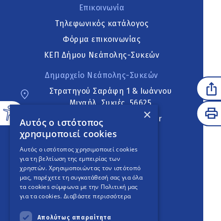
Επικοινωνία
Τηλεφωνικός κατάλογος
Φόρμα επικοινωνίας
ΚΕΠ Δήμου Νεάπολης-Συκεών
Δημαρχείο Νεάπολης-Συκεών
Στρατηγού Σαράφη 1 & Ιωάννου
Μιχαήλ, Συκιές, 56625
×
neapoli.sykies@ddt.gov.gr
Αυτός ο ιστότοπος
χρησιμοποιεί cookies
Ακολουθήστε
Αυτός ο ιστότοπος χρησιμοποιεί cookies
για τη βελτίωση της εμπειρίας των
χρηστών. Χρησιμοποιώντας τον ιστότοπό
μας, παρέχετε τη συγκατάθεσή σας για όλα
English Version
τα cookies σύμφωνα με την Πολιτική μας
για τα cookies.
Διαβάστε περισσότερα
An
project
Απολύτως απαραίτητα