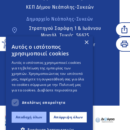
ΚΕΠ Δήμου Νεάπολης-Συκεών
Δημαρχείο Νεάπολης-Συκεών
Στρατηγού Σαράφη 1 & Ιωάννου
Μιχαήλ, Συκιές, 56625
×
neapoli.sykies@ddt.gov.gr
Αυτός ο ιστότοπος
χρησιμοποιεί cookies
Ακολουθήστε
Αυτός ο ιστότοπος χρησιμοποιεί cookies
για τη βελτίωση της εμπειρίας των
χρηστών. Χρησιμοποιώντας τον ιστότοπό
μας, παρέχετε τη συγκατάθεσή σας για όλα
English Version
τα cookies σύμφωνα με την Πολιτική μας
για τα cookies.
Διαβάστε περισσότερα
An
project
Απολύτως απαραίτητα
Αποδοχή όλων
Απόρριψη όλων
Εμφάνιση λεπτομερειών