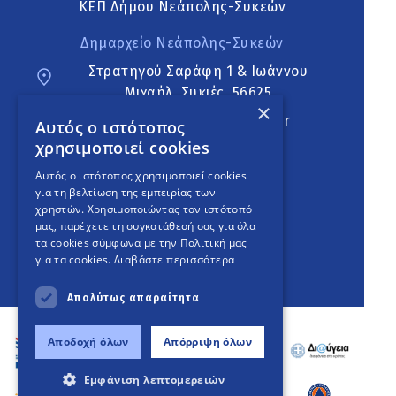
ΚΕΠ Δήμου Νεάπολης-Συκεών
Δημαρχείο Νεάπολης-Συκεών
Στρατηγού Σαράφη 1 & Ιωάννου
Μιχαήλ, Συκιές, 56625
×
neapoli.sykies@ddt.gov.gr
Αυτός ο ιστότοπος
χρησιμοποιεί cookies
Ακολουθήστε
Αυτός ο ιστότοπος χρησιμοποιεί cookies
για τη βελτίωση της εμπειρίας των
χρηστών. Χρησιμοποιώντας τον ιστότοπό
μας, παρέχετε τη συγκατάθεσή σας για όλα
English Version
τα cookies σύμφωνα με την Πολιτική μας
για τα cookies.
Διαβάστε περισσότερα
An
project
Απολύτως απαραίτητα
Αποδοχή όλων
Απόρριψη όλων
Εμφάνιση λεπτομερειών