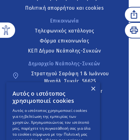
Πολιτική απορρήτου και cookies
Επικοινωνία
Τηλεφωνικός κατάλογος
Φόρμα επικοινωνίας
ΚΕΠ Δήμου Νεάπολης-Συκεών
Δημαρχείο Νεάπολης-Συκεών
Στρατηγού Σαράφη 1 & Ιωάννου
Μιχαήλ, Συκιές, 56625
×
neapoli.sykies@ddt.gov.gr
Αυτός ο ιστότοπος
χρησιμοποιεί cookies
Ακολουθήστε
Αυτός ο ιστότοπος χρησιμοποιεί cookies
για τη βελτίωση της εμπειρίας των
χρηστών. Χρησιμοποιώντας τον ιστότοπό
μας, παρέχετε τη συγκατάθεσή σας για όλα
English Version
τα cookies σύμφωνα με την Πολιτική μας