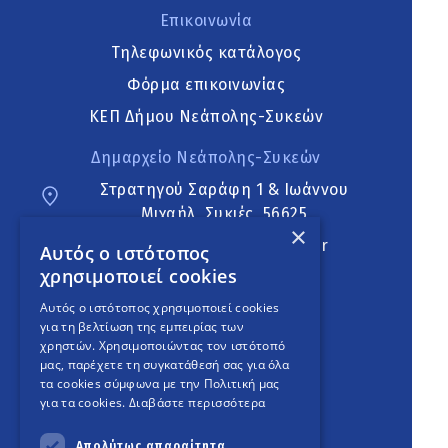
Επικοινωνία
Τηλεφωνικός κατάλογος
Φόρμα επικοινωνίας
ΚΕΠ Δήμου Νεάπολης-Συκεών
Δημαρχείο Νεάπολης-Συκεών
Στρατηγού Σαράφη 1 & Ιωάννου
Μιχαήλ, Συκιές, 56625
×
neapoli.sykies@ddt.gov.gr
Αυτός ο ιστότοπος
χρησιμοποιεί cookies
Ακολουθήστε
Αυτός ο ιστότοπος χρησιμοποιεί cookies
για τη βελτίωση της εμπειρίας των
χρηστών. Χρησιμοποιώντας τον ιστότοπό
μας, παρέχετε τη συγκατάθεσή σας για όλα
English Version
τα cookies σύμφωνα με την Πολιτική μας
για τα cookies.
Διαβάστε περισσότερα
An
project
Απολύτως απαραίτητα