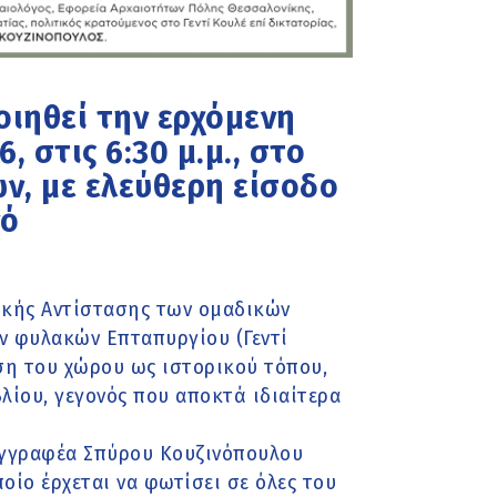
ιηθεί την ερχόμενη
 στις 6:30 μ.μ., στο
ν, με ελεύθερη είσοδο
νό
κής Αντίστασης των ομαδικών
 φυλακών Επταπυργίου (Γεντί
ριση του χώρου ως ιστορικού τόπου,
λίου, γεγονός που αποκτά ιδιαίτερα
υγγραφέα Σπύρου Κουζινόπουλου
οίο έρχεται να φωτίσει σε όλες του