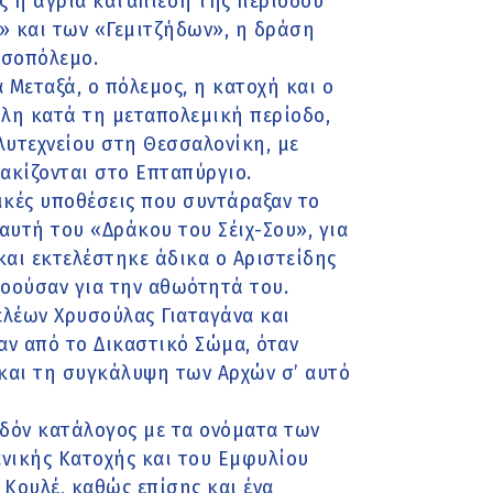
ς η άγρια καταπίεση της περιόδου
» και των «Γεμιτζήδων», η δράση
εσοπόλεμο.
 Μεταξά, ο πόλεμος, η κατοχή και ο
όλη κατά τη μεταπολεμική περίοδο,
λυτεχνείου στη Θεσσαλονίκη, με
ακίζονται στο Επταπύργιο.
ικές υποθέσεις που συντάραξαν το
 αυτή του «Δράκου του Σέιχ-Σου», για
αι εκτελέστηκε άδικα ο Αριστείδης
βοούσαν για την αθωότητά του.
λέων Χρυσούλας Γιαταγάνα και
ν από το Δικαστικό Σώμα, όταν
 και τη συγκάλυψη των Αρχών σ’ αυτό
εδόν κατάλογος με τα ονόματα των
νικής Κατοχής και του Εμφυλίου
 Κουλέ, καθώς επίσης και ένα