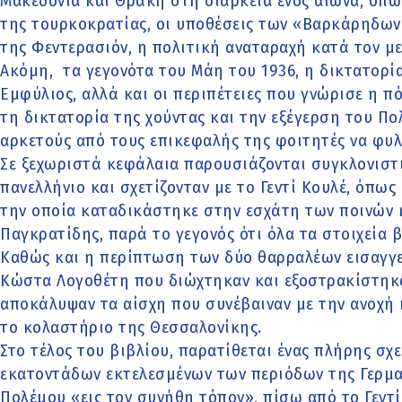
Μακεδονία και Θράκη στη διάρκεια ενός αιώνα, όπω
της τουρκοκρατίας, οι υποθέσεις των «Βαρκάρηδων
της Φεντερασιόν, η πολιτική αναταραχή κατά τον μ
Ακόμη, τα γεγονότα του Μάη του 1936, η δικτατορία
Εμφύλιος, αλλά και οι περιπέτειες που γνώρισε η π
τη δικτατορία της χούντας και την εξέγερση του Πο
αρκετούς από τους επικεφαλής της φοιτητές να φυλ
Σε ξεχωριστά κεφάλαια παρουσιάζονται συγκλονιστ
πανελλήνιο και σχετίζονταν με το Γεντί Κουλέ, όπως
την οποία καταδικάστηκε στην εσχάτη των ποινών κ
Παγκρατίδης, παρά το γεγονός ότι όλα τα στοιχεία 
Καθώς και η περίπτωση των δύο θαρραλέων εισαγγε
Κώστα Λογοθέτη που διώχτηκαν και εξοστρακίστηκα
αποκάλυψαν τα αίσχη που συνέβαιναν με την ανοχή
το κολαστήριο της Θεσσαλονίκης.
Στο τέλος του βιβλίου, παρατίθεται ένας πλήρης σχ
εκατοντάδων εκτελεσμένων των περιόδων της Γερμα
Πολέμου «εις τον συνήθη τόπον», πίσω από το Γεντί