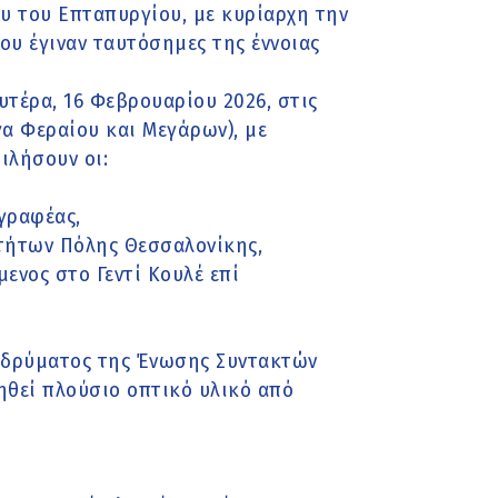
ου του Επταπυργίου, με κυρίαρχη την
υ έγιναν ταυτόσημες της έννοιας
υτέρα, 16 Φεβρουαρίου 2026, στις
γα Φεραίου και Μεγάρων), με
μιλήσουν οι:
γραφέας,
οτήτων Πόλης Θεσσαλονίκης,
ενος στο Γεντί Κουλέ επί
Ιδρύματος της Ένωσης Συντακτών
ηθεί πλούσιο οπτικό υλικό από