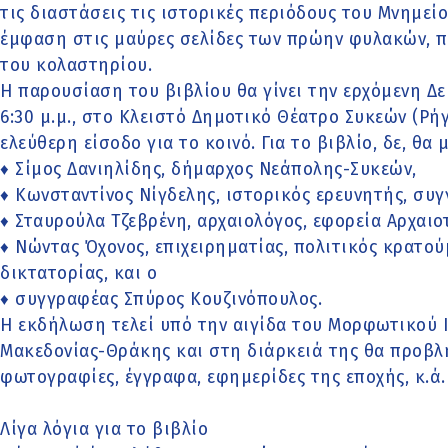
τις διαστάσεις τις ιστορικές περιόδους του Μνημεί
έμφαση στις μαύρες σελίδες των πρώην φυλακών, πο
του κολαστηρίου.
Η παρουσίαση του βιβλίου θα γίνει την ερχόμενη Δε
6:30 μ.μ., στο Κλειστό Δημοτικό Θέατρο Συκεών (Ρή
ελεύθερη είσοδο για το κοινό. Για το βιβλίο, δε, θα 
♦ Σίμος Δανιηλίδης, δήμαρχος Νεάπολης-Συκεών,
♦ Κωνσταντίνος Νίγδελης, ιστορικός ερευνητής, συγ
♦ Σταυρούλα Τζεβρένη, αρχαιολόγος, εφορεία Αρχαι
♦ Νώντας Όχονος, επιχειρηματίας, πολιτικός κρατούμ
δικτατορίας, και ο
♦ συγγραφέας Σπύρος Κουζινόπουλος.
Η εκδήλωση τελεί υπό την αιγίδα του Μορφωτικού 
Μακεδονίας-Θράκης και στη διάρκειά της θα προβλ
φωτογραφίες, έγγραφα, εφημερίδες της εποχής, κ.ά.
Λίγα λόγια για το βιβλίο