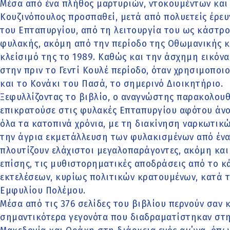
Μέσα από ένα πλήθος μαρτυριών, ντοκουμέντων και 
Κουζινόπουλος προσπαθεί, μετά από πολυετείς έρευν
του Επταπυργίου, από τη λειτουργία του ως κάστρο
φυλακής, ακόμη από την περίοδο της Οθωμανικής κυ
κλείσιμό της το 1989. Καθώς και την άσχημη εικό
στην πριν το Γεντί Κουλέ περίοδο, όταν χρησιμοπο
και το Κονάκι του Πασά, το σημερινό Διοικητήριο.
Ξεφυλλίζοντας το βιβλίο, ο αναγνώστης παρακολου
επικρατούσε στις φυλακές Επταπυργίου αφότου άνο
όλα τα κατοπινά χρόνια, με τη διακίνηση ναρκωτικ
την άγρια εκμετάλλευση των φυλακισμένων από ένα
πλουτίζουν ελάχιστοι μεγαλοπαράγοντες, ακόμη και 
επίσης, τις μυθιστορηματικές αποδράσεις από το κ
εκτελέσεων, κυρίως πολιτικών κρατουμένων, κατά τ
Εμφυλίου Πολέμου.
Μέσα από τις 376 σελίδες του βιβλίου περνούν σαν 
σημαντικότερα γεγονότα που διαδραματίστηκαν στη