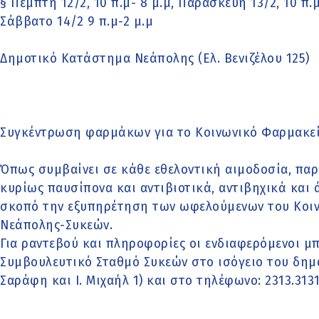
§ Πέμπτη 12/2, 10 π.μ- 8 μ.μ, Παρασκευή 13/2, 10 π.μ
Σάββατο 14/2 9 π.μ-2 μ.μ
Δημοτικό Κατάστημα Νεάπολης (Ελ. Βενιζέλου 125)
Συγκέντρωση φαρμάκων για το Κοινωνικό Φαρμακε
Όπως συμβαίνει σε κάθε εθελοντική αιμοδοσία, πα
κυρίως παυσίπονα και αντιβιοτικά, αντιβηχικά και ά
σκοπό την εξυπηρέτηση των ωφελούμενων του Κοι
Νεάπολης-Συκεών.
Για ραντεβού και πληροφορίες οι ενδιαφερόμενοι μ
Συμβουλευτικό Σταθμό Συκεών στο ισόγειο του δημ
Σαράφη και Ι. Μιχαήλ 1) και στο τηλέφωνο: 2313.31311