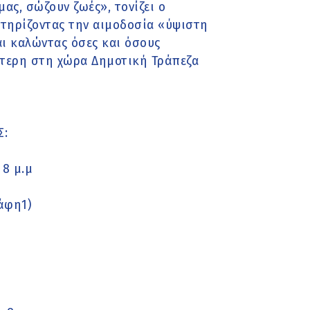
μας, σώζουν ζωές», τονίζει ο
τηρίζοντας την αιμοδοσία «ύψιστη
ι καλώντας όσες και όσους
ύτερη στη χώρα Δημοτική Τράπεζα
Σ:
 8 μ.μ
άφη1)