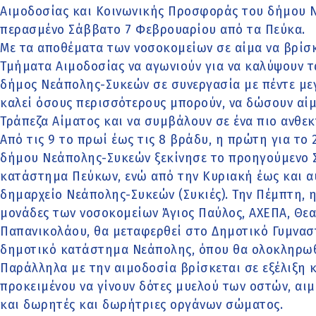
Αιμοδοσίας και Κοινωνικής Προσφοράς του δήμου 
περασμένο Σάββατο 7 Φεβρουαρίου από τα Πεύκα.
Με τα αποθέματα των νοσοκομείων σε αίμα να βρίσκ
Τμήματα Αιμοδοσίας να αγωνιούν για να καλύψουν τα
δήμος Νεάπολης-Συκεών σε συνεργασία με πέντε με
καλεί όσους περισσότερους μπορούν, να δώσουν αίμ
Τράπεζα Αίματος και να συμβάλουν σε ένα πιο ανθεκ
Από τις 9 το πρωί έως τις 8 βράδυ, η πρώτη για το
δήμου Νεάπολης-Συκεών ξεκίνησε το προηγούμενο 
κατάστημα Πεύκων, ενώ από την Κυριακή έως και αύ
δημαρχείο Νεάπολης-Συκεών (Συκιές). Την Πέμπτη, η
μονάδες των νοσοκομείων Άγιος Παύλος, ΑΧΕΠΑ, Θεαγ
Παπανικολάου, θα μεταφερθεί στο Δημοτικό Γυμνασ
δημοτικό κατάστημα Νεάπολης, όπου θα ολοκληρωθ
Παράλληλα με την αιμοδοσία βρίσκεται σε εξέλιξη
προκειμένου να γίνουν δότες μυελού των οστών, α
και δωρητές και δωρήτριες οργάνων σώματος.