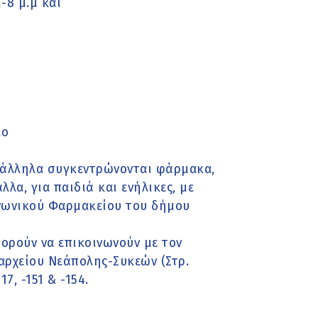
-8 μ.μ και
ίο
ράλληλα συγκεντρώνονται φάρμακα,
λλα, για παιδιά και ενήλικες, με
νωνικού Φαρμακείου του δήμου
πορούν να επικοινωνούν με τον
αρχείου Νεάπολης-Συκεών (Στρ.
7, -151 & -154.