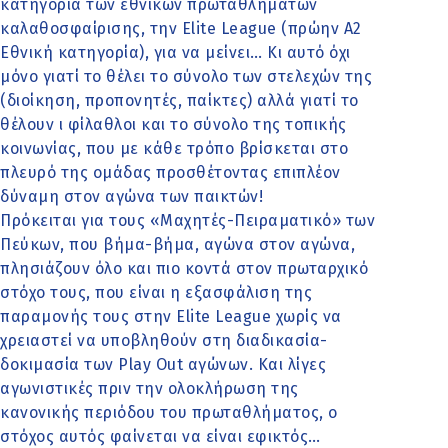
κατηγορία των εθνικών πρωταθλημάτων
καλαθοσφαίρισης, την Elite League (πρώην Α2
Εθνική κατηγορία), για να μείνει… Κι αυτό όχι
μόνο γιατί το θέλει το σύνολο των στελεχών της
(διοίκηση, προπονητές, παίκτες) αλλά γιατί το
θέλουν ι φίλαθλοι και το σύνολο της τοπικής
κοινωνίας, που με κάθε τρόπο βρίσκεται στο
πλευρό της ομάδας προσθέτοντας επιπλέον
δύναμη στον αγώνα των παικτών!
Πρόκειται για τους «Μαχητές-Πειραματικό» των
Πεύκων, που βήμα-βήμα, αγώνα στον αγώνα,
πλησιάζουν όλο και πιο κοντά στον πρωταρχικό
στόχο τους, που είναι η εξασφάλιση της
παραμονής τους στην Elite League χωρίς να
χρειαστεί να υποβληθούν στη διαδικασία-
δοκιμασία των Play Out αγώνων. Και λίγες
αγωνιστικές πριν την ολοκλήρωση της
κανονικής περιόδου του πρωταθλήματος, ο
στόχος αυτός φαίνεται να είναι εφικτός…