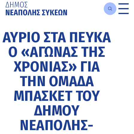
Μετάβαση
στο
ΑΎΡΙΟ ΣΤΑ ΠΕΎΚΑ
κυρίως
περιεχόμενο
Ο «ΑΓΏΝΑΣ ΤΗΣ
ΧΡΟΝΙΆΣ» ΓΙΑ
ΤΗΝ ΟΜΆΔΑ
ΜΠΆΣΚΕΤ ΤΟΥ
ΔΉΜΟΥ
ΝΕΆΠΟΛΗΣ-