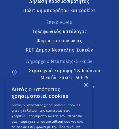
Δήλωση προσβασιμότητας
Πολιτική απορρήτου και cookies
Επικοινωνία
Τηλεφωνικός κατάλογος
Φόρμα επικοινωνίας
ΚΕΠ Δήμου Νεάπολης-Συκεών
Δημαρχείο Νεάπολης-Συκεών
Στρατηγού Σαράφη 1 & Ιωάννου
Μιχαήλ, Συκιές, 56625
×
neapoli.sykies@ddt.gov.gr
Αυτός ο ιστότοπος
χρησιμοποιεί cookies
Ακολουθήστε
Αυτός ο ιστότοπος χρησιμοποιεί cookies
για τη βελτίωση της εμπειρίας των
χρηστών. Χρησιμοποιώντας τον ιστότοπό
μας, παρέχετε τη συγκατάθεσή σας για όλα
English Version
τα cookies σύμφωνα με την Πολιτική μας