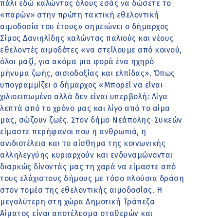
πάλι εδώ καλώντας όλους εσάς να δώσετε το
«παρών» στην πρώτη τακτική εθελοντική
αιμοδοσία του έτους» σημειώνει ο δήμαρχος
Σίμος Δανιηλίδης καλώντας παλιούς και νέους
εθελοντές αιμοδότες «να στείλουμε από κοινού,
όλοι μαζί, για ακόμα μια φορά ένα ηχηρό
μήνυμα ζωής, αισιοδοξίας και ελπίδας». Όπως
υπογραμμίζει ο δήμαρχος «Μπορεί να είναι
χιλιοειπωμένο αλλά δεν είναι υπερβολή: Λίγα
λεπτά από το χρόνο μας και λίγο από το αίμα
μας, σώζουν ζωές. Στον δήμο Νεάπολης-Συκεών
είμαστε περήφανοι που η ανθρωπιά, η
ανιδιοτέλεια και το αίσθημα της κοινωνικής
αλληλεγγύης κυριαρχούν και ενδυναμώνονται
διαρκώς δίνοντάς μας τη χαρά να είμαστε από
τους ελάχιστους δήμους με τόσο πλούσια δράση
στον τομέα της εθελοντικής αιμοδοσίας. Η
μεγαλύτερη στη χώρα Δημοτική Τράπεζα
Αίματος είναι αποτέλεσμα σταθερών και