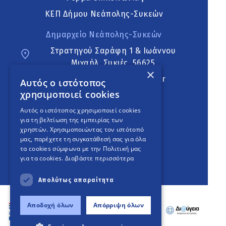
ΚΕΠ Δήμου Νεάπολης-Συκεών
Δημαρχείο Νεάπολης-Συκεών
Στρατηγού Σαράφη 1 & Ιωάννου
Μιχαήλ, Συκιές, 56625
×
neapoli.sykies@ddt.gov.gr
Αυτός ο ιστότοπος
χρησιμοποιεί cookies
Ακολουθήστε
Αυτός ο ιστότοπος χρησιμοποιεί cookies
για τη βελτίωση της εμπειρίας των
χρηστών. Χρησιμοποιώντας τον ιστότοπό
μας, παρέχετε τη συγκατάθεσή σας για όλα
English Version
τα cookies σύμφωνα με την Πολιτική μας
για τα cookies.
Διαβάστε περισσότερα
An
project
Απολύτως απαραίτητα
Αποδοχή όλων
Απόρριψη όλων