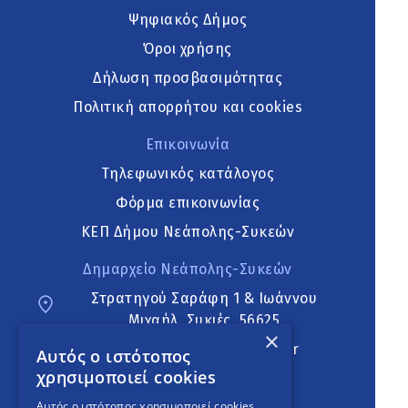
Ψηφιακός Δήμος
Όροι χρήσης
Δήλωση προσβασιμότητας
Πολιτική απορρήτου και cookies
Επικοινωνία
Τηλεφωνικός κατάλογος
Φόρμα επικοινωνίας
ΚΕΠ Δήμου Νεάπολης-Συκεών
Δημαρχείο Νεάπολης-Συκεών
Στρατηγού Σαράφη 1 & Ιωάννου
Μιχαήλ, Συκιές, 56625
×
neapoli.sykies@ddt.gov.gr
Αυτός ο ιστότοπος
χρησιμοποιεί cookies
Ακολουθήστε
Αυτός ο ιστότοπος χρησιμοποιεί cookies